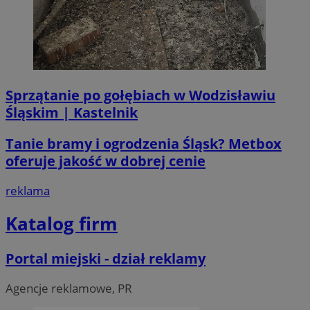
Sprzątanie po gołębiach w Wodzisławiu
Śląskim | Kastelnik
li_gc
5 miesi
LinkedIn
tygod
Corporation
.linkedin.com
Tanie bramy i ogrodzenia Śląsk? Metbox
oferuje jakość w dobrej cenie
__Secure-ROLLOUT_TOKEN
.youtube.com
5 miesi
reklama
tygod
Katalog firm
Portal miejski - dział reklamy
Agencje reklamowe, PR