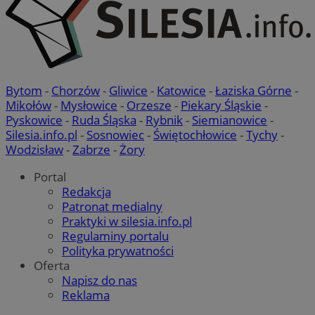
Bytom
-
Chorzów
-
Gliwice
-
Katowice
-
Łaziska Górne
-
Mikołów
-
Mysłowice
-
Orzesze
-
Piekary Śląskie
-
Pyskowice
-
Ruda Śląska
-
Rybnik
-
Siemianowice
-
Silesia.info.pl
-
Sosnowiec
-
Świętochłowice
-
Tychy
-
Wodzisław
-
Zabrze
-
Żory
Portal
Redakcja
Patronat medialny
Praktyki w silesia.info.pl
Regulaminy portalu
suid
1 r
Simplifi Holdings
Polityka prywatności
Inc.
Oferta
.simpli.fi
Napisz do nas
Reklama