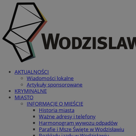
AKTUALNOŚCI
Wiadomości lokalne
Artykuły sponsorowane
KRYMINALNE
MIASTO
INFORMACJE O MIEŚCIE
Historia miasta
Ważne adresy i telefony
Harmonogram wywozu odpadów
Parafie i Msze Święte w Wodzisławiu
Rozkłady jazdy w Wodzisławiu