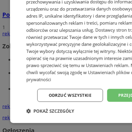
przechowywania i uzyskiwania dostępu do informac
urządzeniu oraz do przetwarzania danych osobowych
Policyjna eskorta na porodówkę
adres IP, unikalne identyfikatory i dane przeglądani
spersonalizowanych reklam i treści, pomiaru reklam i
1
odbiorców oraz ulepszania usług.
Dostawcy stron tr
reklama
również przetwarzać Twoje dane w tych i innych cel
wykorzystywać precyzyjne dane geolokalizacyjne i c
Zobacz również
Twoje wybory dotyczą wyłącznie tej witryny. Niekt
opierać się na prawnie uzasadnionym interesie zami
Wiadomości kryminalne w Wodzisławiu
prawo sprzeciwić się temu w
Ustawieniach reklam
.
Wiadomości lokalne
chwili wycofać swoją zgodę w
Ustawieniach plików 
prywatności
Tworzenie stron www - Wodzisław
Śląski
ODRZUĆ WSZYSTKIE
PRZEJ
reklama
POKAŻ SZCZEGÓŁY
reklama
Niezbędne
Wydajność
Targetowani
Ogłoszenia