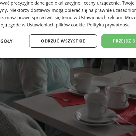
wać precyzyjne dane geolokalizacyjne i cechy urządzenia. Twoje
tryny. Niektórzy dostawcy mogą opierać się na prawnie uzasadnio
ie; masz prawo sprzeciwić się temu w
Ustawieniach reklam
. Może
woją zgodę w
Ustawieniach plików cookie
.
Polityka prywatności
EGÓŁY
ODRZUĆ WSZYSTKIE
PRZEJDŹ 
Wydajność
Targetowanie
Funkcjonalność
Ni
ezbędne
Wydajność
Targetowanie
Funkcjonalność
Niesklasyfikow
ie umożliwiają korzystanie z podstawowych funkcji strony internetowej, takich jak log
Bez niezbędnych plików cookie nie można prawidłowo korzystać ze strony internetowe
Okres
Provider
/
Domena
Opis
przechowywania