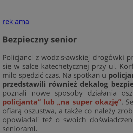
reklama
CookieScriptConse
Bezpieczny senior
VISITOR_PRIVACY_
Policjanci z wodzisławskiej drogówki p
się w salce katechetycznej przy ul. Ko
milo spędzić czas. Na spotkaniu
policj
przedstawili również dekalog bezpi
suid
poznali nowe sposoby działania osz
policjanta” lub „na super okazję”
. S
ofiarą oszustwa, a także co należy zro
Nazwa
opowiadali też o swoich doświadczeni
Pro
Nazwa
Nazwa
Do
seniorami.
Nazwa
ustat_bzgfew1atv22
sa-user-id
google_push
.bi