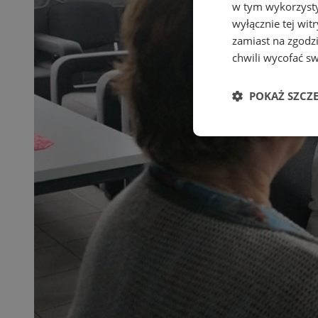
w tym wykorzysty
wyłącznie tej wi
zamiast na zgodz
chwili wycofać s
POKAŻ SZCZ
Niezbędne
Ni
Niezbędne pliki cook
zarządzanie kontem. 
Nazwa