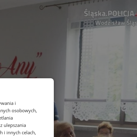
ywania i
danych osobowych,
etlania
az ulepszania
 i innych celach,