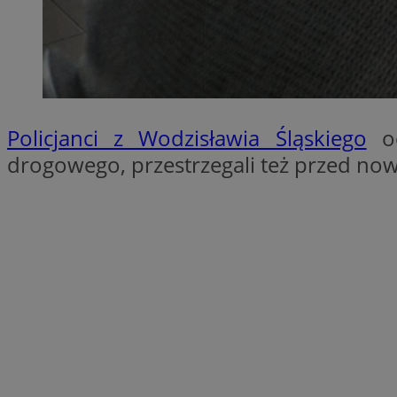
QeSessID
SessID
MvSessID
INGRESSCOOKIE
Policjanci z Wodzisławia Śląskiego
od
euds
drogowego, przestrzegali też przed n
__cf_bm
li_gc
__Secure-ROLLOU