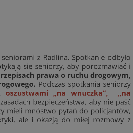
ctwem bezpiecznych
 tym samym
nych danych.
rzez usługę Cookie-
preferencji
 na pliki cookie.
ookie Cookie-
nformacje o zgodzie
ncjach dotyczących
ia z witryny.
z seniorami z Radlina. Spotkanie odbyło
olityki prywatności
ich przestrzeganie
otykają się seniorzy, aby porozmawiać i
temu użytkownik nie
woich preferencji,
 przepisach prawa o ruchu drogowym,
 z regulacjami
drogowego.
Podczas spotkania seniorzy
 identyfikatora
ez
oszustwami „na wnuczka”, „na
 zasadach bezpieczeństwa, aby nie paść
rzy mieli mnóstwo pytań do policjantów,
tyki, ale i okazją do miłej rozmowy z
 i przechowywania
ia interakcji