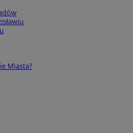
adów
isławiu
iu
ie Miasta?