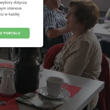
 wybory dotyczą
nym interesie
sz w każdej
DO PORTALU
esklasyfikowane
ane
owanie użytkownika i
j.