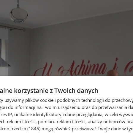
lne korzystanie z Twoich danych
rzy używamy plików cookie i podobnych technologii do przechow
ępu do informacji na Twoim urządzeniu oraz do przetwarzania 
dres IP, unikalne identyfikatory i dane przeglądania, w celu wyświ
h reklam i treści, pomiaru reklam i treści, analizy odbiorców or
tron trzecich (1845)
mogą również przetwarzać Twoje dane w tych