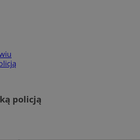
wiu
licją
ką policją