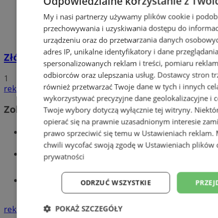
Odpowiedzialne korzystanie z Twoi
My i nasi partnerzy używamy plików cookie i podob
przechowywania i uzyskiwania dostępu do informac
urządzeniu oraz do przetwarzania danych osobowych
adres IP, unikalne identyfikatory i dane przeglądani
Złóż wniosek o dodatek węglowy
spersonalizowanych reklam i treści, pomiaru reklam i
odbiorców oraz ulepszania usług.
Dostawcy stron tr
1
również przetwarzać Twoje dane w tych i innych cel
reklama
wykorzystywać precyzyjne dane geolokalizacyjne i c
Zobacz również
Twoje wybory dotyczą wyłącznie tej witryny. Niekt
opierać się na prawnie uzasadnionym interesie zami
Wiadomości kryminalne w Wodzisławiu
prawo sprzeciwić się temu w
Ustawieniach reklam
.
chwili wycofać swoją zgodę w
Ustawieniach plików 
Wiadomości lokalne
prywatności
Tworzenie stron www - Wodzisław
ODRZUĆ WSZYSTKIE
PRZEJ
Śląski
reklama
POKAŻ SZCZEGÓŁY