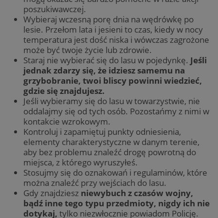
poszukiwawczej.
Wybieraj wczesną porę dnia na wędrówkę po
lesie. Przełom lata i jesieni to czas, kiedy w nocy
temperatura jest dość niska i wówczas zagrożone
może być twoje życie lub zdrowie.
Staraj nie wybierać się do lasu w pojedynkę.
Jeśli
jednak zdarzy się, że idziesz samemu na
grzybobranie, twoi bliscy powinni wiedzieć,
gdzie się znajdujesz.
Jeśli wybieramy się do lasu w towarzystwie, nie
oddalajmy się od tych osób. Pozostańmy z nimi w
kontakcie wzrokowym.
Kontroluj i zapamiętuj punkty odniesienia,
elementy charakterystyczne w danym terenie,
aby bez problemu znaleźć drogę powrotną do
miejsca, z którego wyruszyłeś.
Stosujmy się do oznakowań i regulaminów, które
można znaleźć przy wejściach do lasu.
Gdy znajdziesz
niewybuch z czasów wojny,
bądź inne tego typu przedmioty, nigdy ich nie
dotykaj,
tylko niezwłocznie powiadom Policję.