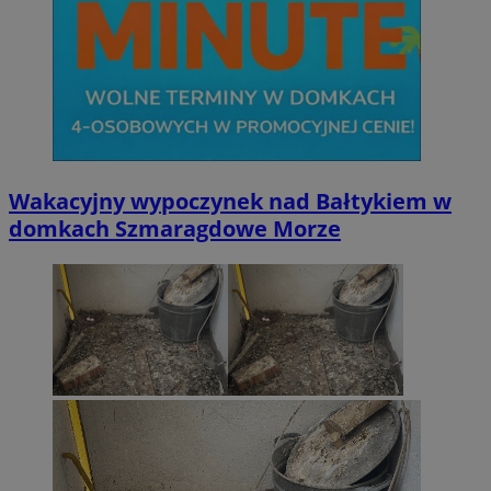
MvSessID
wodzislaw.com.pl
1 r
INGRESSCOOKIE
Ses
NGINX Inc.
bh.contextweb.com
Wakacyjny wypoczynek nad Bałtykiem w
domkach Szmaragdowe Morze
euds
.rfihub.com
Ses
Googl