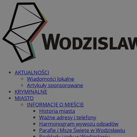
AKTUALNOŚCI
Wiadomości lokalne
Artykuły sponsorowane
KRYMINALNE
MIASTO
INFORMACJE O MIEŚCIE
Historia miasta
Ważne adresy i telefony
Harmonogram wywozu odpadów
Parafie i Msze Święte w Wodzisławiu
Rozkłady jazdy w Wodzisławiu