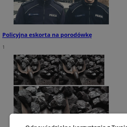
Policyjna eskorta na porodówkę
1