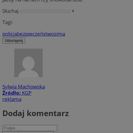
Słuchaj
⏵︎
Tagi:
policja
bezpieczeństwo
zima
Udostępnij
Sylwia Machowska
Źródło:
KGP
reklama
Dodaj komentarz