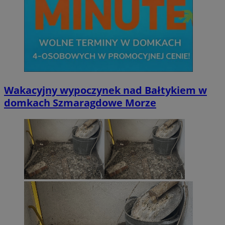
li_gc
5 miesi
LinkedIn
tygod
Corporation
.linkedin.com
Wakacyjny wypoczynek nad Bałtykiem w
domkach Szmaragdowe Morze
__Secure-ROLLOUT_TOKEN
.youtube.com
5 miesi
tygod