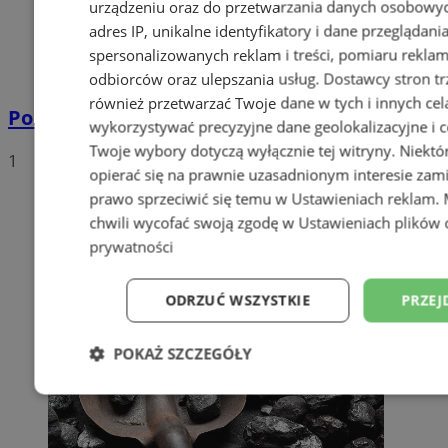
urządzeniu oraz do przetwarzania danych osobowych
adres IP, unikalne identyfikatory i dane przeglądani
spersonalizowanych reklam i treści, pomiaru reklam i
odbiorców oraz ulepszania usług.
Dostawcy stron tr
również przetwarzać Twoje dane w tych i innych cel
Policyjna eskorta na porodówkę
wykorzystywać precyzyjne dane geolokalizacyjne i c
Twoje wybory dotyczą wyłącznie tej witryny. Niekt
1
opierać się na prawnie uzasadnionym interesie zami
prawo sprzeciwić się temu w
Ustawieniach reklam
.
chwili wycofać swoją zgodę w
Ustawieniach plików 
prywatności
ODRZUĆ WSZYSTKIE
PRZEJ
POKAŻ SZCZEGÓŁY
Niezbędne
Wydajność
Targetowani