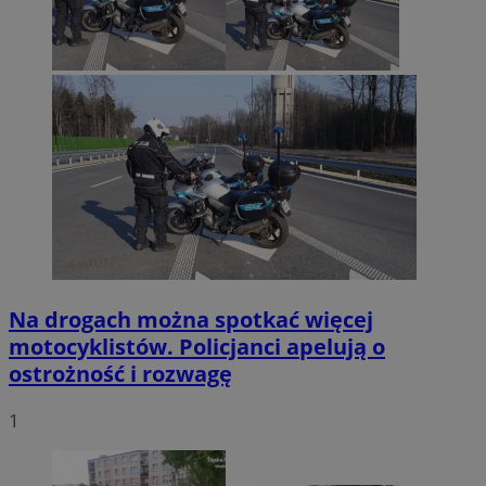
Na drogach można spotkać więcej
motocyklistów. Policjanci apelują o
ostrożność i rozwagę
1