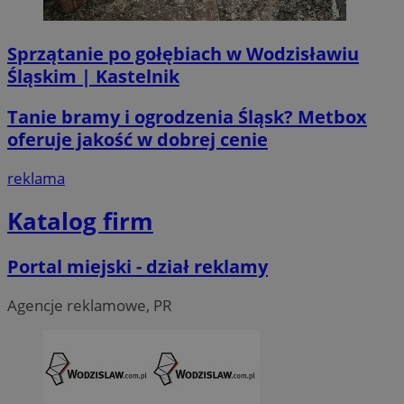
__Secure-ROLLOUT_TOKEN
.youtube.com
5 miesi
tygod
Sprzątanie po gołębiach w Wodzisławiu
Śląskim | Kastelnik
Tanie bramy i ogrodzenia Śląsk? Metbox
oferuje jakość w dobrej cenie
reklama
Katalog firm
Portal miejski - dział reklamy
Agencje reklamowe, PR
CookieScriptConsent
4 tygodni
CookieScript
wodzislaw.com.pl