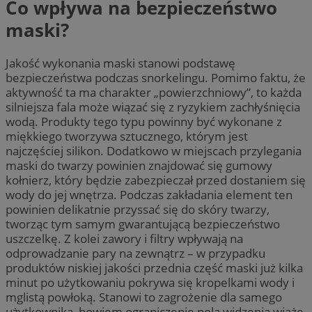
Co wpływa na bezpieczeństwo
maski?
Jakość wykonania maski stanowi podstawę
bezpieczeństwa podczas snorkelingu. Pomimo faktu, że
aktywność ta ma charakter „powierzchniowy”, to każda
silniejsza fala może wiązać się z ryzykiem zachłyśnięcia
wodą. Produkty tego typu powinny być wykonane z
miękkiego tworzywa sztucznego, którym jest
najczęściej silikon. Dodatkowo w miejscach przylegania
maski do twarzy powinien znajdować się gumowy
kołnierz, który będzie zabezpieczał przed dostaniem się
wody do jej wnętrza. Podczas zakładania element ten
powinien delikatnie przyssać się do skóry twarzy,
tworząc tym samym gwarantującą bezpieczeństwo
uszczelkę. Z kolei zawory i filtry wpływają na
odprowadzanie pary na zewnątrz – w przypadku
produktów niskiej jakości przednia część maski już kilka
minut po użytkowaniu pokrywa się kropelkami wody i
mglistą powłoką. Stanowi to zagrożenie dla samego
użytkownika, bowiem ograniczenie pola widzenia wiąże