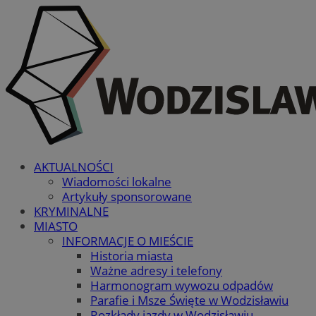
AKTUALNOŚCI
Wiadomości lokalne
Artykuły sponsorowane
KRYMINALNE
MIASTO
INFORMACJE O MIEŚCIE
Historia miasta
Ważne adresy i telefony
Harmonogram wywozu odpadów
Parafie i Msze Święte w Wodzisławiu
Rozkłady jazdy w Wodzisławiu