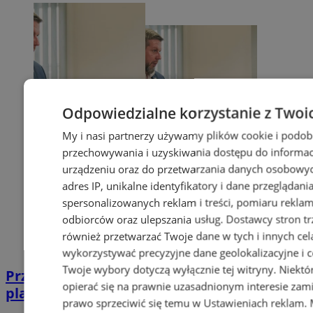
Odpowiedzialne korzystanie z Twoi
My i nasi partnerzy używamy plików cookie i podob
przechowywania i uzyskiwania dostępu do informac
urządzeniu oraz do przetwarzania danych osobowych
adres IP, unikalne identyfikatory i dane przeglądani
spersonalizowanych reklam i treści, pomiaru reklam i
odbiorców oraz ulepszania usług.
Dostawcy stron tr
również przetwarzać Twoje dane w tych i innych cel
wykorzystywać precyzyjne dane geolokalizacyjne i c
Twoje wybory dotyczą wyłącznie tej witryny. Niekt
Przyszłość Wodzisławia Śląskiego:
opierać się na prawnie uzasadnionym interesie zami
planowane inwestycje na 2025 rok
prawo sprzeciwić się temu w
Ustawieniach reklam
.