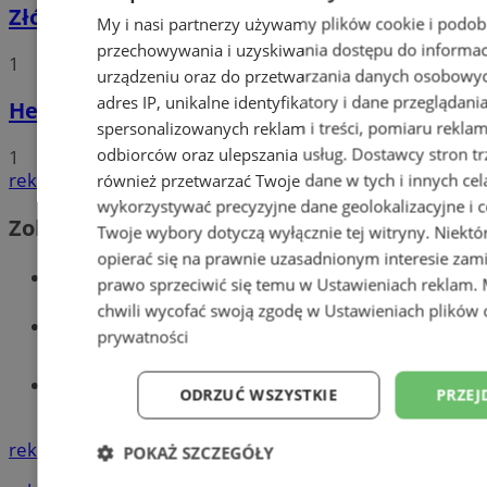
Złóż wniosek o dodatek węglowy
My i nasi partnerzy używamy plików cookie i podob
przechowywania i uzyskiwania dostępu do informac
1
urządzeniu oraz do przetwarzania danych osobowych
adres IP, unikalne identyfikatory i dane przeglądani
Hello world!
spersonalizowanych reklam i treści, pomiaru reklam i
odbiorców oraz ulepszania usług.
Dostawcy stron tr
1
reklama
również przetwarzać Twoje dane w tych i innych cel
wykorzystywać precyzyjne dane geolokalizacyjne i c
Zobacz również
Twoje wybory dotyczą wyłącznie tej witryny. Niekt
opierać się na prawnie uzasadnionym interesie zami
Wiadomości kryminalne w Wodzisławiu
prawo sprzeciwić się temu w
Ustawieniach reklam
.
chwili wycofać swoją zgodę w
Ustawieniach plików 
Wiadomości lokalne
prywatności
Tworzenie stron www - Wodzisław
ODRZUĆ WSZYSTKIE
PRZEJ
Śląski
reklama
POKAŻ SZCZEGÓŁY