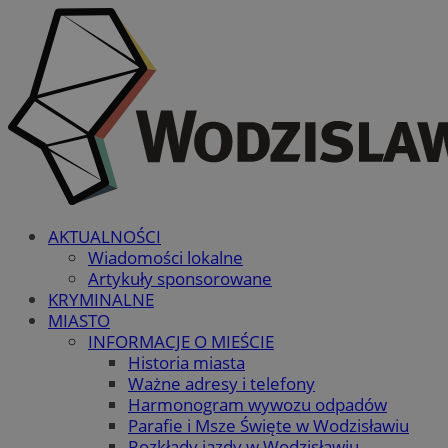
AKTUALNOŚCI
Wiadomości lokalne
Artykuły sponsorowane
KRYMINALNE
MIASTO
INFORMACJE O MIEŚCIE
Historia miasta
Ważne adresy i telefony
Harmonogram wywozu odpadów
Parafie i Msze Święte w Wodzisławiu
Rozkłady jazdy w Wodzisławiu