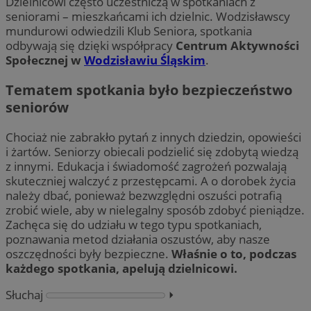
Dzielnicowi często uczestniczą w spotkaniach z
seniorami – mieszkańcami ich dzielnic. Wodzisławscy
mundurowi odwiedzili Klub Seniora, spotkania
odbywają się dzięki współpracy
Centrum Aktywności
Społecznej w
Wodzisławiu Śląskim
.
Tematem spotkania było bezpieczeństwo
seniorów
Chociaż nie zabrakło pytań z innych dziedzin, opowieści
i żartów. Seniorzy obiecali podzielić się zdobytą wiedzą
z innymi. Edukacja i świadomość zagrożeń pozwalają
skuteczniej walczyć z przestępcami. A o dorobek życia
należy dbać, ponieważ bezwzględni oszuści potrafią
zrobić wiele, aby w nielegalny sposób zdobyć pieniądze.
Zachęca się do udziału w tego typu spotkaniach,
poznawania metod działania oszustów, aby nasze
oszczędności były bezpieczne.
Właśnie o to, podczas
każdego spotkania, apelują dzielnicowi.
Słuchaj
⏵︎