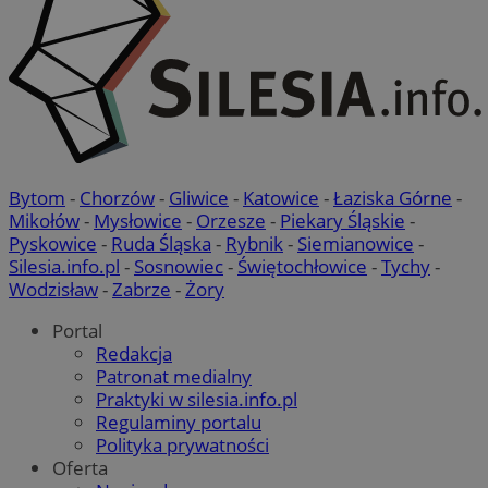
tygod
.youtube.com
Bytom
-
Chorzów
-
Gliwice
-
Katowice
-
Łaziska Górne
-
Mikołów
-
Mysłowice
-
Orzesze
-
Piekary Śląskie
-
Pyskowice
-
Ruda Śląska
-
Rybnik
-
Siemianowice
-
Silesia.info.pl
-
Sosnowiec
-
Świętochłowice
-
Tychy
-
Wodzisław
-
Zabrze
-
Żory
Portal
Redakcja
Patronat medialny
Praktyki w silesia.info.pl
Regulaminy portalu
suid
1 r
Simplifi Holdings
Inc.
Polityka prywatności
.simpli.fi
Oferta