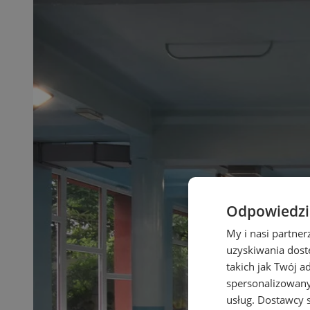
Odpowiedzia
My i nasi partne
uzyskiwania dost
takich jak Twój a
spersonalizowanyc
usług.
Dostawcy s