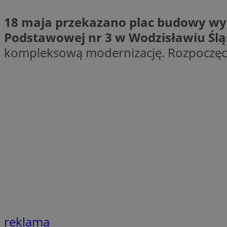
QeSessID
18 maja przekazano plac budowy wy
SessID
Podstawowej nr 3 w Wodzisławiu Ślą
MvSessID
kompleksową modernizację. Rozpoczę
INGRESSCOOKIE
euds
__cf_bm
li_gc
__Secure-ROLLOU
reklama