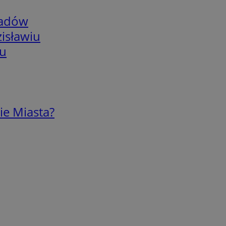
adów
isławiu
iu
ie Miasta?