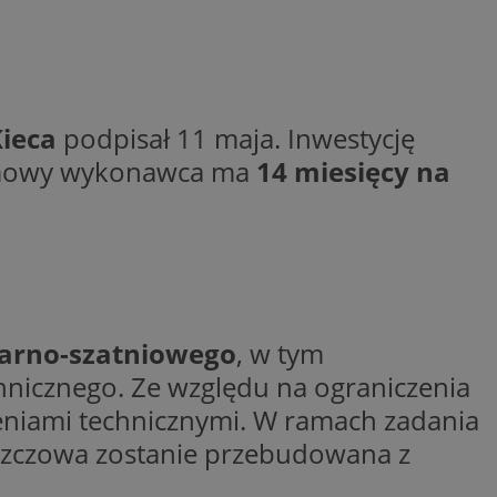
ctwem bezpiecznych
 tym samym
nych danych.
rzez usługę Cookie-
preferencji
 na pliki cookie.
ookie Cookie-
ieca
podpisał 11 maja. Inwestycję
 umowy wykonawca ma
14 miesięcy na
nformacje o zgodzie
ncjach dotyczących
ia z witryny.
olityki prywatności
ich przestrzeganie
temu użytkownik nie
woich preferencji,
 z regulacjami
 identyfikatora
tarno-szatniowego
, w tym
nicznego. Ze względu na ograniczenia
niami technicznymi. W ramach zadania
deszczowa zostanie przebudowana z
 i przechowywania
ia interakcji