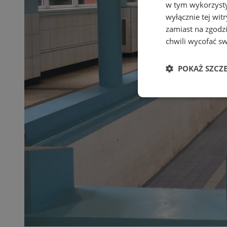
w tym wykorzysty
wyłącznie tej wi
zamiast na zgodz
chwili wycofać s
POKAŻ SZCZ
Niezbędne
Ni
Niezbędne pliki cook
zarządzanie kontem. 
Nazwa