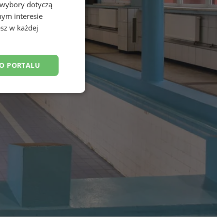
 wybory dotyczą
nym interesie
sz w każdej
DO PORTALU
esklasyfikowane
ane
owanie użytkownika i
j.