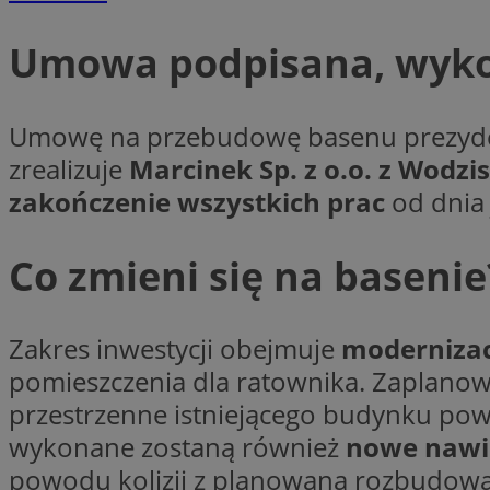
Umowa podpisana, wyko
CookieScriptConse
Umowę na przebudowę basenu prezyde
zrealizuje
Marcinek Sp. z o.o. z Wodzi
VISITOR_PRIVACY_
zakończenie wszystkich prac
od dnia 
Co zmieni się na basenie
suid
Zakres inwestycji obejmuje
modernizac
pomieszczenia dla ratownika. Zaplano
przestrzenne istniejącego budynku po
Nazwa
wykonane zostaną również
nowe nawi
Pro
Nazwa
Nazwa
Do
Nazwa
ustat_bzgfew1atv22
powodu kolizji z planowaną rozbudową
sa-user-id
google_push
.bi