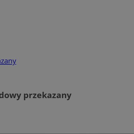
azany
udowy przekazany