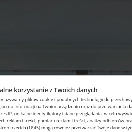
lne korzystanie z Twoich danych
rzy używamy plików cookie i podobnych technologii do przechow
ępu do informacji na Twoim urządzeniu oraz do przetwarzania 
dres IP, unikalne identyfikatory i dane przeglądania, w celu wyświ
h reklam i treści, pomiaru reklam i treści, analizy odbiorców or
tron trzecich (1845)
mogą również przetwarzać Twoje dane w tych