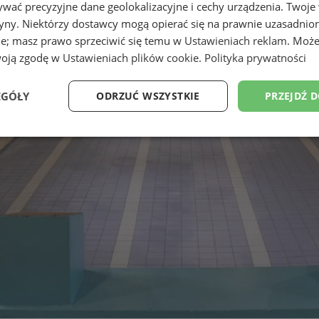
wać precyzyjne dane geolokalizacyjne i cechy urządzenia. Twoje
tryny. Niektórzy dostawcy mogą opierać się na prawnie uzasadnio
ie; masz prawo sprzeciwić się temu w
Ustawieniach reklam
. Może
woją zgodę w
Ustawieniach plików cookie
.
Polityka prywatności
EGÓŁY
ODRZUĆ WSZYSTKIE
PRZEJDŹ 
Wydajność
Targetowanie
Funkcjonalność
Ni
ezbędne
Wydajność
Targetowanie
Funkcjonalność
Niesklasyfikow
ie umożliwiają korzystanie z podstawowych funkcji strony internetowej, takich jak log
Bez niezbędnych plików cookie nie można prawidłowo korzystać ze strony internetowe
Okres
Provider
/
Domena
Opis
przechowywania