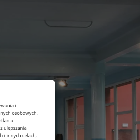
ywania i
danych osobowych,
etlania
az ulepszania
 i innych celach,