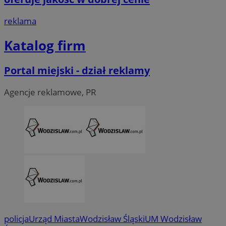
reklama
Katalog firm
Portal miejski - dział reklamy
Agencje reklamowe, PR
CookieScriptConsent
4 tygodni
CookieScript
wodzislaw.com.pl
policja
Urząd Miasta
Wodzisław Śląski
UM Wodzisław