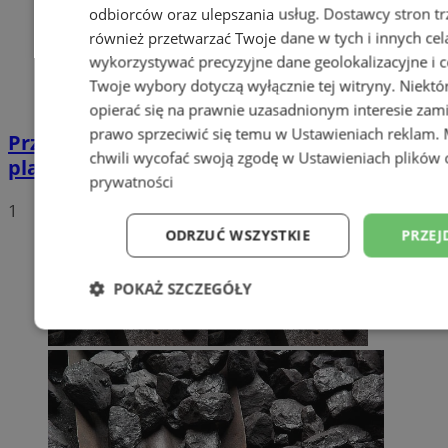
odbiorców oraz ulepszania usług.
Dostawcy stron tr
również przetwarzać Twoje dane w tych i innych cel
wykorzystywać precyzyjne dane geolokalizacyjne i c
Twoje wybory dotyczą wyłącznie tej witryny. Niekt
opierać się na prawnie uzasadnionym interesie zami
prawo sprzeciwić się temu w
Ustawieniach reklam
.
Przyszłość Wodzisławia Śląskiego:
chwili wycofać swoją zgodę w
Ustawieniach plików 
planowane inwestycje na 2025 rok
prywatności
1
ODRZUĆ WSZYSTKIE
PRZEJ
POKAŻ SZCZEGÓŁY
Niezbędne
Wydajność
Targetowani
Niesklasyfikowane