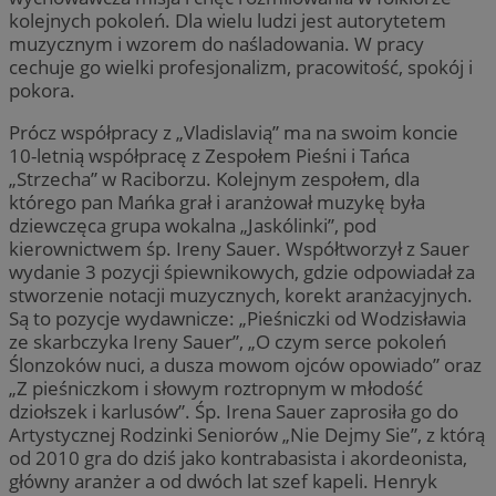
kolejnych pokoleń. Dla wielu ludzi jest autorytetem
muzycznym i wzorem do naśladowania. W pracy
cechuje go wielki profesjonalizm, pracowitość, spokój i
pokora.
Prócz współpracy z „Vladislavią” ma na swoim koncie
10-letnią współpracę z Zespołem Pieśni i Tańca
„Strzecha” w Raciborzu. Kolejnym zespołem, dla
którego pan Mańka grał i aranżował muzykę była
dziewczęca grupa wokalna „Jaskólinki”, pod
kierownictwem śp. Ireny Sauer. Współtworzył z Sauer
wydanie 3 pozycji śpiewnikowych, gdzie odpowiadał za
stworzenie notacji muzycznych, korekt aranżacyjnych.
Są to pozycje wydawnicze: „Pieśniczki od Wodzisławia
ze skarbczyka Ireny Sauer”, „O czym serce pokoleń
Ślonzoków nuci, a dusza mowom ojców opowiado” oraz
„Z pieśniczkom i słowym roztropnym w młodość
dziołszek i karlusów”. Śp. Irena Sauer zaprosiła go do
Artystycznej Rodzinki Seniorów „Nie Dejmy Sie”, z którą
od 2010 gra do dziś jako kontrabasista i akordeonista,
główny aranżer a od dwóch lat szef kapeli. Henryk