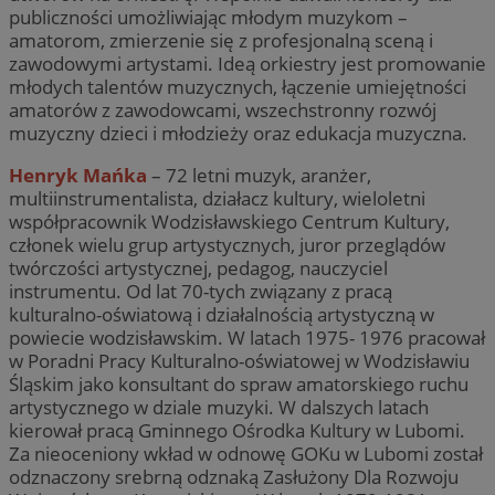
publiczności umożliwiając młodym muzykom –
amatorom, zmierzenie się z profesjonalną sceną i
zawodowymi artystami. Ideą orkiestry jest promowanie
młodych talentów muzycznych, łączenie umiejętności
amatorów z zawodowcami, wszechstronny rozwój
muzyczny dzieci i młodzieży oraz edukacja muzyczna.
Henryk Mańka
– 72 letni muzyk, aranżer,
multiinstrumentalista, działacz kultury, wieloletni
współpracownik Wodzisławskiego Centrum Kultury,
członek wielu grup artystycznych, juror przeglądów
twórczości artystycznej, pedagog, nauczyciel
instrumentu. Od lat 70-tych związany z pracą
kulturalno-oświatową i działalnością artystyczną w
powiecie wodzisławskim. W latach 1975- 1976 pracował
w Poradni Pracy Kulturalno-oświatowej w Wodzisławiu
Śląskim jako konsultant do spraw amatorskiego ruchu
artystycznego w dziale muzyki. W dalszych latach
kierował pracą Gminnego Ośrodka Kultury w Lubomi.
Za nieoceniony wkład w odnowę GOKu w Lubomi został
odznaczony srebrną odznaką Zasłużony Dla Rozwoju