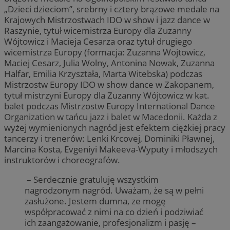
„Dzieci dzieciom”, srebrny i cztery brązowe medale na
Krajowych Mistrzostwach IDO w show i jazz dance w
Raszynie, tytuł wicemistrza Europy dla Zuzanny
Wójtowicz i Macieja Cesarza oraz tytuł drugiego
wicemistrza Europy (formacja: Zuzanna Wojtowicz,
Maciej Cesarz, Julia Wolny, Antonina Nowak, Zuzanna
Halfar, Emilia Krzyształa, Marta Witebska) podczas
Mistrzostw Europy IDO w show dance w Zakopanem,
tytuł mistrzyni Europy dla Zuzanny Wójtowicz w kat.
balet podczas Mistrzostw Europy International Dance
Organization w tańcu jazz i balet w Macedonii. Każda z
wyżej wymienionych nagród jest efektem ciężkiej pracy
tancerzy i trenerów: Lenki Krcovej, Dominiki Pławnej,
Marcina Kosta, Evgeniyi Makeeva-Wyputy i młodszych
instruktorów i choreografów.
– Serdecznie gratuluję wszystkim
nagrodzonym nagród. Uważam, że są w pełni
zasłużone. Jestem dumna, ze mogę
współpracować z nimi na co dzień i podziwiać
ich zaangażowanie, profesjonalizm i pasję –