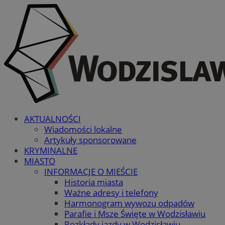
AKTUALNOŚCI
Wiadomości lokalne
Artykuły sponsorowane
KRYMINALNE
MIASTO
INFORMACJE O MIEŚCIE
Historia miasta
Ważne adresy i telefony
Harmonogram wywozu odpadów
Parafie i Msze Święte w Wodzisławiu
Rozkłady jazdy w Wodzisławiu