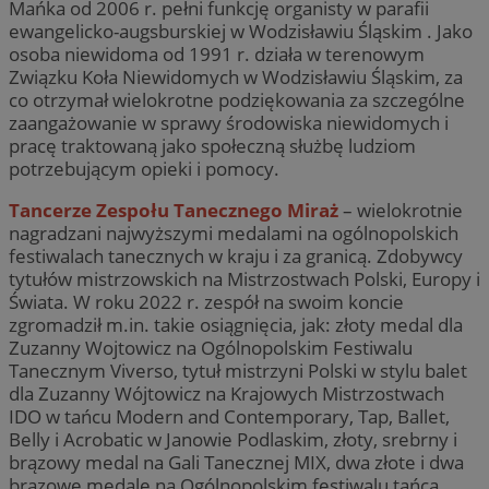
Mańka od 2006 r. pełni funkcję organisty w parafii
ewangelicko-augsburskiej w Wodzisławiu Śląskim . Jako
osoba niewidoma od 1991 r. działa w terenowym
Związku Koła Niewidomych w Wodzisławiu Śląskim, za
co otrzymał wielokrotne podziękowania za szczególne
zaangażowanie w sprawy środowiska niewidomych i
pracę traktowaną jako społeczną służbę ludziom
potrzebującym opieki i pomocy.
Tancerze Zespołu Tanecznego Miraż
– wielokrotnie
nagradzani najwyższymi medalami na ogólnopolskich
festiwalach tanecznych w kraju i za granicą. Zdobywcy
tytułów mistrzowskich na Mistrzostwach Polski, Europy i
Świata. W roku 2022 r. zespół na swoim koncie
zgromadził m.in. takie osiągnięcia, jak: złoty medal dla
Zuzanny Wojtowicz na Ogólnopolskim Festiwalu
Tanecznym Viverso, tytuł mistrzyni Polski w stylu balet
dla Zuzanny Wójtowicz na Krajowych Mistrzostwach
IDO w tańcu Modern and Contemporary, Tap, Ballet,
Belly i Acrobatic w Janowie Podlaskim, złoty, srebrny i
brązowy medal na Gali Tanecznej MIX, dwa złote i dwa
brązowe medale na Ogólnopolskim festiwalu tańca