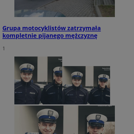
Grupa motocyklistów zatrzymała
kompletnie pijanego mężczyznę
1