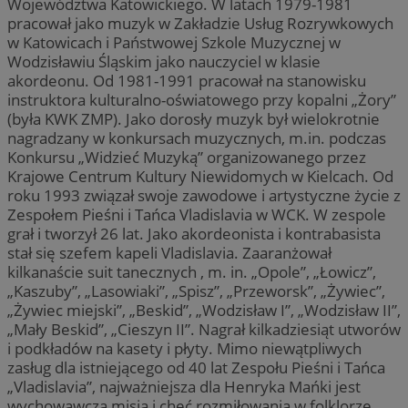
Województwa Katowickiego. W latach 1979-1981
pracował jako muzyk w Zakładzie Usług Rozrywkowych
w Katowicach i Państwowej Szkole Muzycznej w
Wodzisławiu Śląskim jako nauczyciel w klasie
akordeonu. Od 1981-1991 pracował na stanowisku
instruktora kulturalno-oświatowego przy kopalni „Żory”
(była KWK ZMP). Jako dorosły muzyk był wielokrotnie
nagradzany w konkursach muzycznych, m.in. podczas
Konkursu „Widzieć Muzyką” organizowanego przez
Krajowe Centrum Kultury Niewidomych w Kielcach. Od
roku 1993 związał swoje zawodowe i artystyczne życie z
Zespołem Pieśni i Tańca Vladislavia w WCK. W zespole
grał i tworzył 26 lat. Jako akordeonista i kontrabasista
stał się szefem kapeli Vladislavia. Zaaranżował
kilkanaście suit tanecznych , m. in. „Opole”, „Łowicz”,
„Kaszuby”, „Lasowiaki”, „Spisz”, „Przeworsk”, „Żywiec”,
„Żywiec miejski”, „Beskid”, „Wodzisław I”, „Wodzisław II”,
„Mały Beskid”, „Cieszyn II”. Nagrał kilkadziesiąt utworów
i podkładów na kasety i płyty. Mimo niewątpliwych
zasług dla istniejącego od 40 lat Zespołu Pieśni i Tańca
„Vladislavia”, najważniejsza dla Henryka Mańki jest
wychowawcza misja i chęć rozmiłowania w folklorze