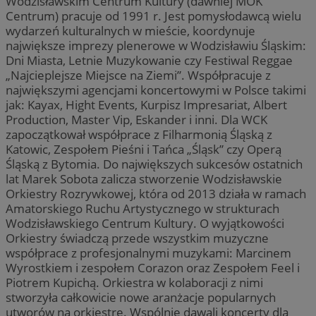
Wodzisławskim Centrum Kultury (dawniej MOK
Centrum) pracuje od 1991 r. Jest pomysłodawcą wielu
wydarzeń kulturalnych w mieście, koordynuje
największe imprezy plenerowe w Wodzisławiu Śląskim:
Dni Miasta, Letnie Muzykowanie czy Festiwal Reggae
„Najcieplejsze Miejsce na Ziemi”. Współpracuje z
największymi agencjami koncertowymi w Polsce takimi
jak: Kayax, Hight Events, Kurpisz Impresariat, Albert
Production, Master Vip, Eskander i inni. Dla WCK
zapoczątkował współprace z Filharmonią Śląską z
Katowic, Zespołem Pieśni i Tańca „Śląsk” czy Operą
Śląską z Bytomia. Do największych sukcesów ostatnich
lat Marek Sobota zalicza stworzenie Wodzisławskie
Orkiestry Rozrywkowej, która od 2013 działa w ramach
Amatorskiego Ruchu Artystycznego w strukturach
Wodzisławskiego Centrum Kultury. O wyjątkowości
Orkiestry świadczą przede wszystkim muzyczne
współprace z profesjonalnymi muzykami: Marcinem
Wyrostkiem i zespołem Corazon oraz Zespołem Feel i
Piotrem Kupichą. Orkiestra w kolaboracji z nimi
stworzyła całkowicie nowe aranżacje popularnych
utworów na orkiestrę. Wspólnie dawali koncerty dla