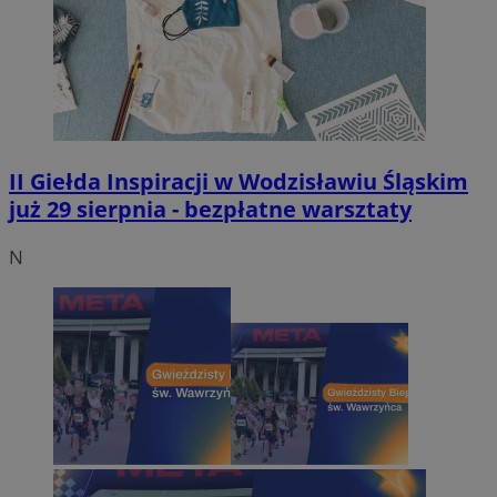
II Giełda Inspiracji w Wodzisławiu Śląskim
już 29 sierpnia - bezpłatne warsztaty
N