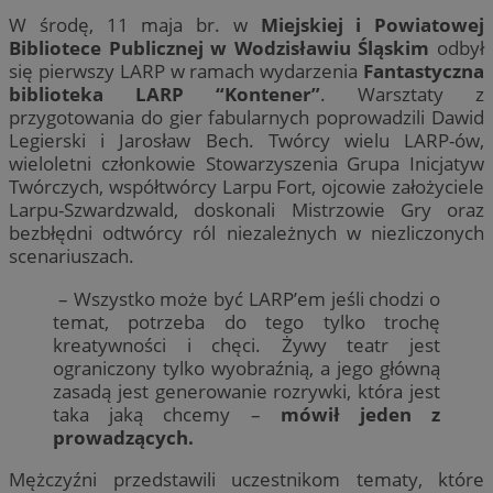
W środę, 11 maja br. w
Miejskiej i Powiatowej
Bibliotece Publicznej w Wodzisławiu Śląskim
odbył
się pierwszy LARP w ramach wydarzenia
Fantastyczna
biblioteka LARP “Kontener”
. Warsztaty z
przygotowania do gier fabularnych poprowadzili Dawid
Legierski i Jarosław Bech. Twórcy wielu LARP-ów,
wieloletni członkowie Stowarzyszenia Grupa Inicjatyw
Twórczych, współtwórcy Larpu Fort, ojcowie założyciele
Larpu-Szwardzwald, doskonali Mistrzowie Gry oraz
bezbłędni odtwórcy ról niezależnych w niezliczonych
scenariuszach.
– Wszystko może być LARP’em jeśli chodzi o
temat, potrzeba do tego tylko trochę
kreatywności i chęci. Żywy teatr jest
ograniczony tylko wyobraźnią, a jego główną
zasadą jest generowanie rozrywki, która jest
taka jaką chcemy –
mówił jeden z
prowadzących.
Mężczyźni przedstawili uczestnikom tematy, które