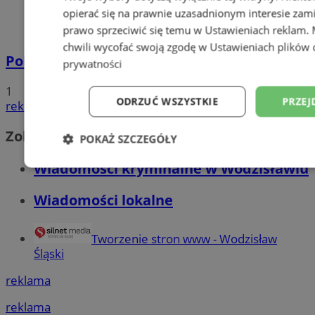
opierać się na prawnie uzasadnionym interesie zami
prawo sprzeciwić się temu w
Ustawieniach reklam
.
chwili wycofać swoją zgodę w
Ustawieniach plików 
Policyjna eskorta na porodówkę
prywatności
1
ODRZUĆ WSZYSTKIE
PRZEJ
reklama
Zobacz również
POKAŻ SZCZEGÓŁY
Wiadomości kryminalne w Wodzisławiu
Niezbędne
Wydajność
Targetowani
Wiadomości lokalne
Niesklasyfikowane
Tworzenie stron www - Wodzisław
Śląski
reklama
reklama