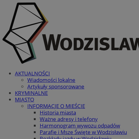
AKTUALNOŚCI
Wiadomości lokalne
Artykuły sponsorowane
KRYMINALNE
MIASTO
INFORMACJE O MIEŚCIE
Historia miasta
Ważne adresy i telefony
Harmonogram wywozu odpadów
Parafie i Msze Święte w Wodzisławiu
Rozkłady jazdy w Wodzisławiu