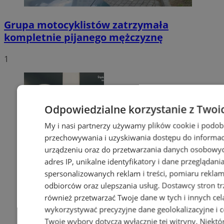
Grupa motocyklistów zatrzymała
kompletnie pijanego mężczyznę
1
Odpowiedzialne korzystanie z Twoi
My i nasi partnerzy używamy plików cookie i podob
przechowywania i uzyskiwania dostępu do informac
urządzeniu oraz do przetwarzania danych osobowych
adres IP, unikalne identyfikatory i dane przeglądani
spersonalizowanych reklam i treści, pomiaru reklam i
odbiorców oraz ulepszania usług.
Dostawcy stron tr
również przetwarzać Twoje dane w tych i innych cel
wykorzystywać precyzyjne dane geolokalizacyjne i c
Twoje wybory dotyczą wyłącznie tej witryny. Niekt