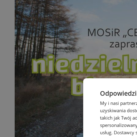
Odpowiedzia
My i nasi partne
uzyskiwania dost
takich jak Twój a
spersonalizowanyc
usług.
Dostawcy s