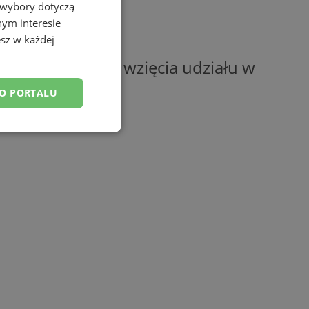
 wybory dotyczą
nym interesie
sz w każdej
 na sportowo i wzięcia udziału w
DO PORTALU
esklasyfikowane
ane
owanie użytkownika i
j.