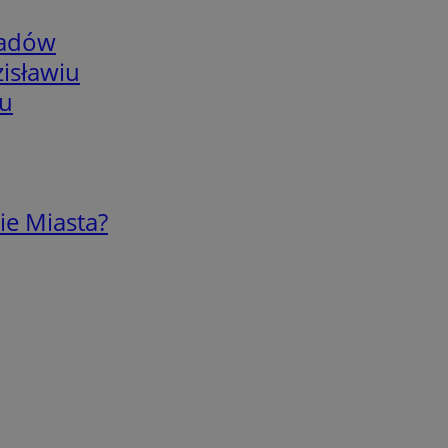
adów
isławiu
iu
ie Miasta?