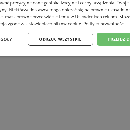
wać precyzyjne dane geolokalizacyjne i cechy urządzenia. Twoje
tryny. Niektórzy dostawcy mogą opierać się na prawnie uzasadnio
ie; masz prawo sprzeciwić się temu w
Ustawieniach reklam
. Może
woją zgodę w
Ustawieniach plików cookie
.
Polityka prywatności
sza do spędzania niedzielnych poranków
ieganie z…”.
EGÓŁY
ODRZUĆ WSZYSTKIE
PRZEJDŹ 
Wydajność
Targetowanie
Funkcjonalność
Ni
ezbędne
Wydajność
Targetowanie
Funkcjonalność
Niesklasyfikow
ie umożliwiają korzystanie z podstawowych funkcji strony internetowej, takich jak log
Bez niezbędnych plików cookie nie można prawidłowo korzystać ze strony internetowe
Okres
Provider
/
Domena
Opis
przechowywania