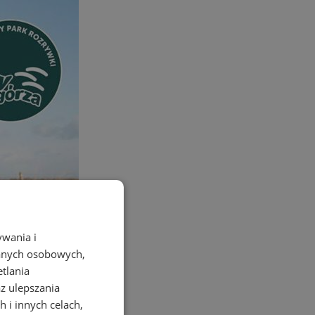
ywania i
danych osobowych,
etlania
az ulepszania
 i innych celach,