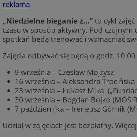
reklama
QeSessID
SessID
„Niedzielne bieganie z…”
to cykl zaję
MvSessID
czasu w sposób aktywny. Pod czujnym ok
INGRESSCOOKIE
spotkań będą trenować i wzmacniać sw
Zajęcia odbywać się będą o godz. 10:0
euds
9 września – Czesław Mojżysz
__cf_bm
16 września – Aleksandra Trocińska 
23 września – Łukasz Mika („Fundac
30 września – Bogdan Bojko (MOSi
li_gc
7 października – Ireneusz Górnik 
__Secure-ROLLOU
Udział w zajęciach jest bezpłatny. Więce