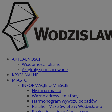
AKTUALNOŚCI
Wiadomości lokalne
Artykuły sponsorowane
KRYMINALNE
MIASTO
INFORMACJE O MIEŚCIE
Historia miasta
Ważne adresy i telefony
Harmonogram wywozu odpadów
Parafie i Msze Święte w Wodzisławiu
Rozkłady jazdy w Wodzisławiu