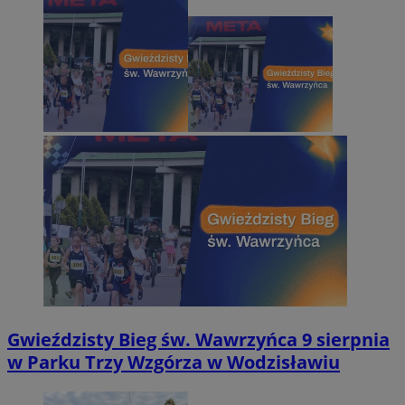
Gwieździsty Bieg św. Wawrzyńca 9 sierpnia
w Parku Trzy Wzgórza w Wodzisławiu