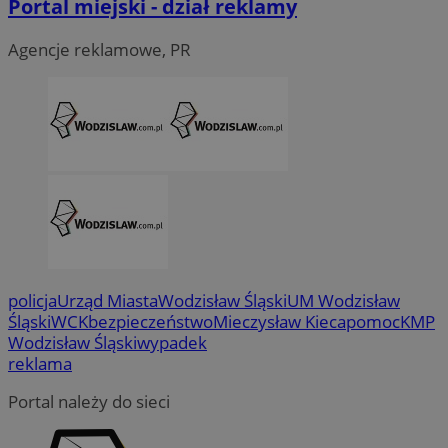
Portal miejski - dział reklamy
Agencje reklamowe, PR
policja
Urząd Miasta
Wodzisław Śląski
UM Wodzisław
Śląski
WCK
bezpieczeństwo
Mieczysław Kieca
pomoc
KMP
Wodzisław Śląski
wypadek
reklama
CookieScriptConsent
4 tygodni
CookieScript
wodzislaw.com.pl
Portal należy do sieci