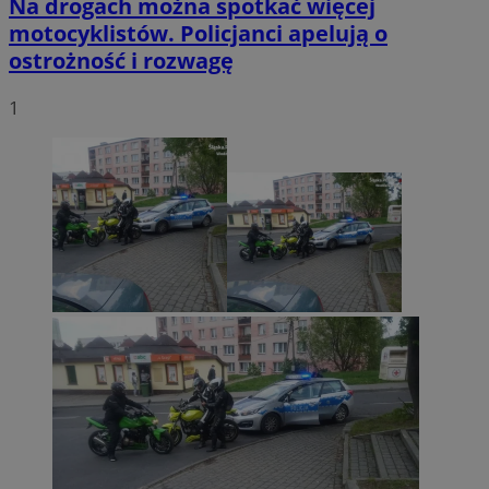
Na drogach można spotkać więcej
motocyklistów. Policjanci apelują o
ostrożność i rozwagę
1