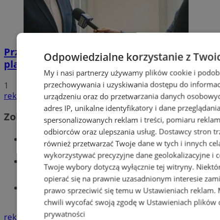
Przyszłość Wodzisławia Śląskiego:
Odpowiedzialne korzystanie z Twoi
planowane inwestycje na 2025 rok
My i nasi partnerzy używamy plików cookie i podob
przechowywania i uzyskiwania dostępu do informac
1
reklama
urządzeniu oraz do przetwarzania danych osobowych
adres IP, unikalne identyfikatory i dane przeglądani
Zobacz również
spersonalizowanych reklam i treści, pomiaru reklam i
odbiorców oraz ulepszania usług.
Dostawcy stron tr
Wiadomości kryminalne w Wodzisławiu
również przetwarzać Twoje dane w tych i innych cel
wykorzystywać precyzyjne dane geolokalizacyjne i c
Wiadomości lokalne
Twoje wybory dotyczą wyłącznie tej witryny. Niekt
opierać się na prawnie uzasadnionym interesie zami
Tworzenie stron www - Wodzisław
prawo sprzeciwić się temu w
Ustawieniach reklam
.
Śląski
chwili wycofać swoją zgodę w
Ustawieniach plików 
prywatności
reklama