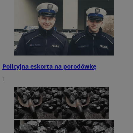
Policyjna eskorta na porodówkę
1