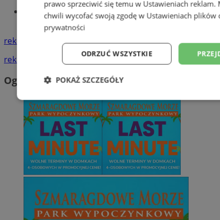
prawo sprzeciwić się temu w
Ustawieniach reklam
.
Tworzenie stron www - Wodzisław
chwili wycofać swoją zgodę w
Ustawieniach plików 
Śląski
prywatności
reklama
ODRZUĆ WSZYSTKIE
PRZEJ
reklama
Ogłoszenia
POKAŻ SZCZEGÓŁY
Niezbędne
Wydajność
Targetowani
Niesklasyfikowane
Niezbędne
Wydajność
Targetowanie
Funkcjonalno