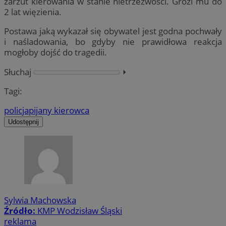
zarzut kierowania w stanie nietrzeźwości. Grozi mu do
2 lat więzienia.
Postawa jaką wykazał się obywatel jest godna pochwały
i naśladowania, bo gdyby nie prawidłowa reakcja
mogłoby dojść do tragedii.
Słuchaj
⏵︎
Tagi:
policja
pijany kierowca
Udostępnij
Sylwia Machowska
Źródło:
KMP Wodzisław Śląski
reklama