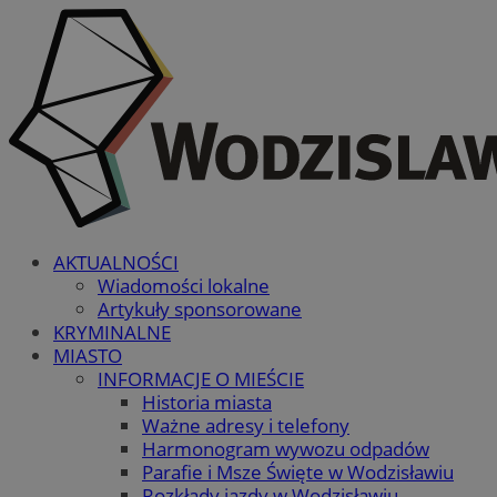
AKTUALNOŚCI
Wiadomości lokalne
Artykuły sponsorowane
KRYMINALNE
MIASTO
INFORMACJE O MIEŚCIE
Historia miasta
Ważne adresy i telefony
Harmonogram wywozu odpadów
Parafie i Msze Święte w Wodzisławiu
Rozkłady jazdy w Wodzisławiu