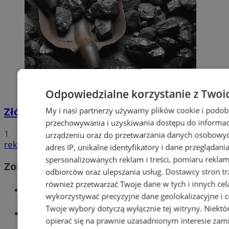
Odpowiedzialne korzystanie z Twoi
My i nasi partnerzy używamy plików cookie i podob
Złóż wniosek o dodatek węglowy
przechowywania i uzyskiwania dostępu do informac
1
urządzeniu oraz do przetwarzania danych osobowych
reklama
adres IP, unikalne identyfikatory i dane przeglądani
spersonalizowanych reklam i treści, pomiaru reklam i
Zobacz również
odbiorców oraz ulepszania usług.
Dostawcy stron tr
również przetwarzać Twoje dane w tych i innych cel
Wiadomości kryminalne w Wodzisławiu
wykorzystywać precyzyjne dane geolokalizacyjne i c
Twoje wybory dotyczą wyłącznie tej witryny. Niekt
Wiadomości lokalne
opierać się na prawnie uzasadnionym interesie zami