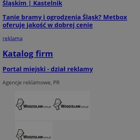
Śląskim | Kastelnik
Tanie bramy i ogrodzenia Śląsk? Metbox
oferuje jakość w dobrej cenie
li_gc
5 miesi
LinkedIn
tygod
Corporation
reklama
.linkedin.com
Katalog firm
__Secure-ROLLOUT_TOKEN
.youtube.com
5 miesi
tygod
Portal miejski - dział reklamy
Agencje reklamowe, PR