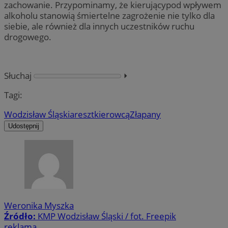
zachowanie. Przypominamy, że kierującypod wpływem
alkoholu stanowią śmiertelne zagrożenie nie tylko dla
siebie, ale również dla innych uczestników ruchu
drogowego.
Słuchaj
⏵︎
Tagi:
Wodzisław Śląski
areszt
kierowcą
Złapany
Udostępnij
Weronika Myszka
Źródło:
KMP Wodzisław Śląski / fot. Freepik
reklama