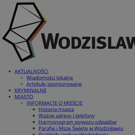
AKTUALNOŚCI
Wiadomości lokalne
Artykuły sponsorowane
KRYMINALNE
MIASTO
INFORMACJE O MIEŚCIE
Historia miasta
Ważne adresy i telefony
Harmonogram wywozu odpadów
Parafie i Msze Święte w Wodzisławiu
Rozkłady jazdy w Wodzisławiu