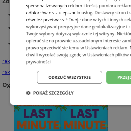
Zobacz również
spersonalizowanych reklam i treści, pomiaru reklam i
odbiorców oraz ulepszania usług.
Dostawcy stron tr
Wiadomości kryminalne w Wodzisławiu
również przetwarzać Twoje dane w tych i innych cel
Wiadomości lokalne
wykorzystywać precyzyjne dane geolokalizacyjne i c
Twoje wybory dotyczą wyłącznie tej witryny. Niekt
opierać się na prawnie uzasadnionym interesie zami
Tworzenie stron www - Wodzisław
prawo sprzeciwić się temu w
Ustawieniach reklam
.
Śląski
chwili wycofać swoją zgodę w
Ustawieniach plików 
reklama
prywatności
reklama
ODRZUĆ WSZYSTKIE
PRZEJ
Ogłoszenia
POKAŻ SZCZEGÓŁY
Niezbędne
Wydajność
Targetowani
Niesklasyfikowane