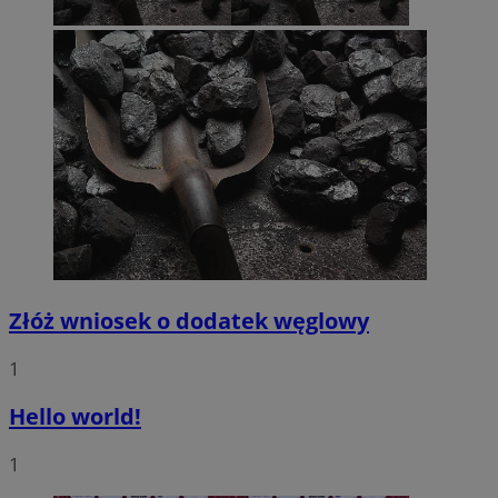
Złóż wniosek o dodatek węglowy
1
Hello world!
1