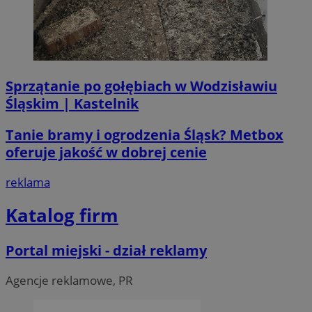
li_gc
5 miesi
LinkedIn
tygod
Corporation
.linkedin.com
Sprzątanie po gołębiach w Wodzisławiu
Śląskim | Kastelnik
__Secure-ROLLOUT_TOKEN
.youtube.com
5 miesi
tygod
Tanie bramy i ogrodzenia Śląsk? Metbox
oferuje jakość w dobrej cenie
reklama
Katalog firm
Portal miejski - dział reklamy
Agencje reklamowe, PR