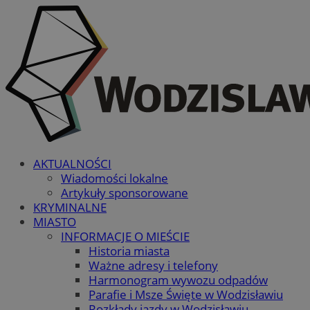
AKTUALNOŚCI
Wiadomości lokalne
Artykuły sponsorowane
KRYMINALNE
MIASTO
INFORMACJE O MIEŚCIE
Historia miasta
Ważne adresy i telefony
Harmonogram wywozu odpadów
Parafie i Msze Święte w Wodzisławiu
Rozkłady jazdy w Wodzisławiu