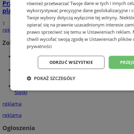
Przyszłość Wodzisławia Śląskiego:
również przetwarzać Twoje dane w tych i innych cel
planowane inwestycje na 2025 rok
wykorzystywać precyzyjne dane geolokalizacyjne i c
Twoje wybory dotyczą wyłącznie tej witryny. Niekt
1
opierać się na prawnie uzasadnionym interesie zami
reklama
prawo sprzeciwić się temu w
Ustawieniach reklam
.
chwili wycofać swoją zgodę w
Ustawieniach plików 
Zobacz również
prywatności
Wiadomości kryminalne w Wodzisławiu
ODRZUĆ WSZYSTKIE
PRZEJ
Wiadomości lokalne
POKAŻ SZCZEGÓŁY
Tworzenie stron www - Wodzisław
Niezbędne
Wydajność
Targetowani
Śląski
reklama
reklama
Niesklasyfikowane
Ogłoszenia