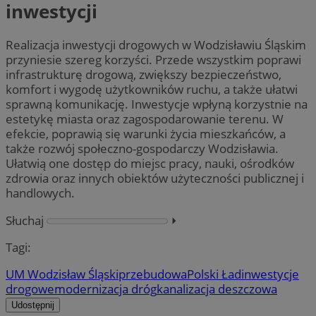
inwestycji
Realizacja inwestycji drogowych w Wodzisławiu Śląskim
przyniesie szereg korzyści. Przede wszystkim poprawi
infrastrukturę drogową, zwiększy bezpieczeństwo,
komfort i wygodę użytkowników ruchu, a także ułatwi
sprawną komunikację. Inwestycje wpłyną korzystnie na
estetykę miasta oraz zagospodarowanie terenu. W
efekcie, poprawią się warunki życia mieszkańców, a
także rozwój społeczno-gospodarczy Wodzisławia.
Ułatwią one dostęp do miejsc pracy, nauki, ośrodków
zdrowia oraz innych obiektów użyteczności publicznej i
handlowych.
Słuchaj
⏵︎
Tagi:
UM Wodzisław Śląski
przebudowa
Polski Ład
inwestycje
drogowe
modernizacja dróg
kanalizacja deszczowa
Udostępnij