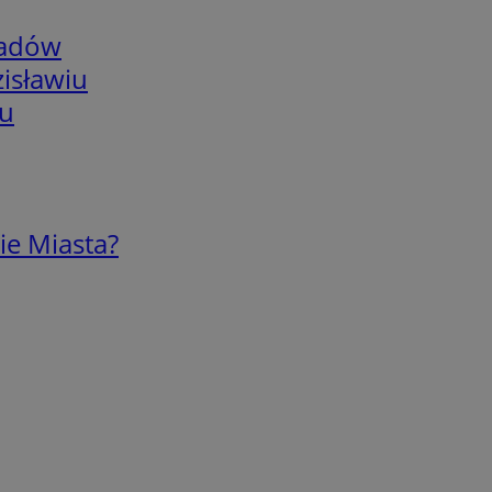
adów
isławiu
iu
ie Miasta?