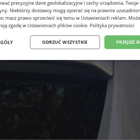
wać precyzyjne dane geolokalizacyjne i cechy urządzenia. Twoje
tryny. Niektórzy dostawcy mogą opierać się na prawnie uzasadnio
ie; masz prawo sprzeciwić się temu w
Ustawieniach reklam
. Może
woją zgodę w
Ustawieniach plików cookie
.
Polityka prywatności
EGÓŁY
ODRZUĆ WSZYSTKIE
PRZEJDŹ 
Wydajność
Targetowanie
Funkcjonalność
Ni
ezbędne
Wydajność
Targetowanie
Funkcjonalność
Niesklasyfikow
ie umożliwiają korzystanie z podstawowych funkcji strony internetowej, takich jak log
Bez niezbędnych plików cookie nie można prawidłowo korzystać ze strony internetowe
Okres
Provider
/
Domena
Opis
przechowywania