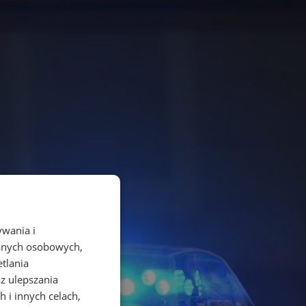
ywania i
danych osobowych,
etlania
az ulepszania
 i innych celach,