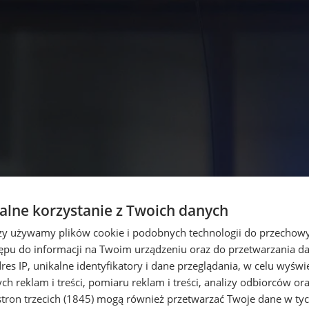
lne korzystanie z Twoich danych
rzy używamy plików cookie i podobnych technologii do przechow
ępu do informacji na Twoim urządzeniu oraz do przetwarzania 
dres IP, unikalne identyfikatory i dane przeglądania, w celu wyświ
h reklam i treści, pomiaru reklam i treści, analizy odbiorców or
tron trzecich (1845)
mogą również przetwarzać Twoje dane w tych