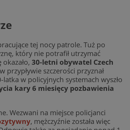
ctwem bezpiecznych
 tym samym
nych danych.
rzez usługę Cookie-
rze
preferencji
 na pliki cookie.
ookie Cookie-
racujące tej nocy patrole. Tuż po
nformacje o zgodzie
ncjach dotyczących
nę, który nie potrafił utrzymać
ia z witryny.
olityki prywatności
ę okazało,
30-letni obywatel Czech
ich przestrzeganie
temu użytkownik nie
w przypływie szczerości przyznał
woich preferencji,
 z regulacjami
-latka w policyjnych systemach wyszło
 identyfikatora
ycia kary 6 miesięcy pozbawienia
e. Wezwani na miejsce policjanci
pozytywny
, mężczyźnie została więc
ę. Odpowie także za posiadanie ponad 1
 i przechowywania
ia interakcji