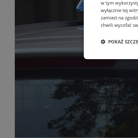
w tym wykorzysty
wyłącznie tej wi
zamiast na zgodz
chwili wycofać s
POKAŻ SZCZ
Niezbędne
Ni
Niezbędne pliki cook
zarządzanie kontem. 
Nazwa