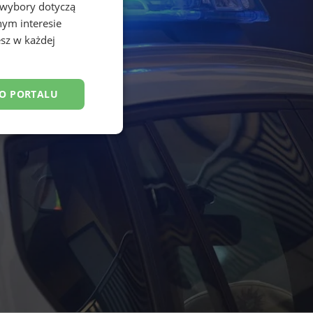
 wybory dotyczą
nym interesie
sz w każdej
DO PORTALU
esklasyfikowane
ane
owanie użytkownika i
j.