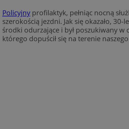
QeSessID
Policyjny
profilaktyk, pełniąc nocną słu
SessID
szerokością jezdni. Jak się okazało, 30
MvSessID
środki odurzające i był poszukiwany w 
INGRESSCOOKIE
którego dopuścił się na terenie naszego
euds
__cf_bm
li_gc
__Secure-ROLLOU