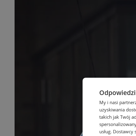
Odpowiedzia
My i nasi partne
uzyskiwania dost
takich jak Twój a
spersonalizowanyc
usług.
Dostawcy s