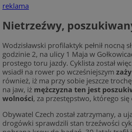
reklama
CookieScriptConse
Nietrzeźwy, poszukiwan
Wodzisławski profilaktyk pełnił nocną s
VISITOR_PRIVACY_
godzinie 2, na ulicy 1 Maja w Gołkowic
prostego toru jazdy. Cyklista został wię
wsiadł na rower po wcześniejszym
zaży
również, iż ma przy sobie jeszcze troc
suid
na jaw, iż
mężczyzna ten jest poszuki
wolności
, za przestępstwo, którego się 
Obywatel Czech został zatrzymany, a uj
Nazwa
Pro
Nazwa
Nazwa
drogówki sprawdzili stan trzeźwości cykl
Do
Nazwa
ustat_bzgfew1atv22
pobrana krew do badań. 30-latak trafił 
sa-user-id
google_push
.bi