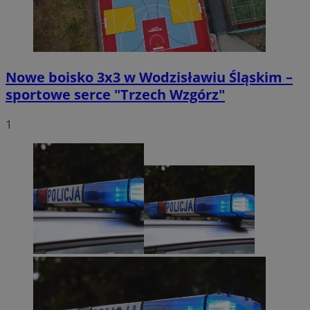
Nowe boisko 3x3 w Wodzisławiu Śląskim –
sportowe serce "Trzech Wzgórz"
1