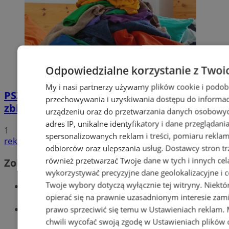
Odpowiedzialne korzystanie z Twoi
My i nasi partnerzy używamy plików cookie i podob
PSZOK w Wodzisławiu: selektywne
przechowywania i uzyskiwania dostępu do informac
zbieranie odpadów tekstylnych w gminach
urządzeniu oraz do przetwarzania danych osobowych
adres IP, unikalne identyfikatory i dane przeglądani
1
spersonalizowanych reklam i treści, pomiaru reklam i
reklama
odbiorców oraz ulepszania usług.
Dostawcy stron tr
również przetwarzać Twoje dane w tych i innych cel
Zobacz również
wykorzystywać precyzyjne dane geolokalizacyjne i c
Wiadomości kryminalne w Wodzisławiu
Twoje wybory dotyczą wyłącznie tej witryny. Niekt
opierać się na prawnie uzasadnionym interesie zami
Wiadomości lokalne
prawo sprzeciwić się temu w
Ustawieniach reklam
.
chwili wycofać swoją zgodę w
Ustawieniach plików 