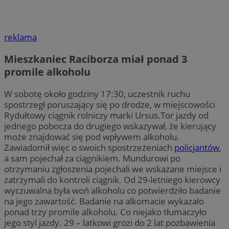
reklama
Mieszkaniec Raciborza miał ponad 3
promile alkoholu
W sobotę około godziny 17:30, uczestnik ruchu
spostrzegł poruszający się po drodze, w miejscowości
Rydułtowy ciągnik rolniczy marki Ursus.Tor jazdy od
jednego pobocza do drugiego wskazywał, że kierujący
może znajdować się pod wpływem alkoholu.
Zawiadomił więc o swoich spostrzeżeniach
policjantów
,
a sam pojechał za ciągnikiem. Mundurowi po
otrzymaniu zgłoszenia pojechali we wskazane miejsce i
zatrzymali do kontroli ciągnik. Od 29-letniego kierowcy
wyczuwalna była woń alkoholu co potwierdziło badanie
na jego zawartość. Badanie na alkomacie wykazało
ponad trzy promile alkoholu. Co niejako tłumaczyło
jego styl jazdy. 29 – latkowi grozi do 2 lat pozbawienia