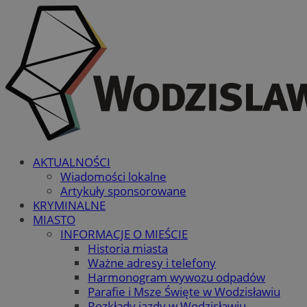
AKTUALNOŚCI
Wiadomości lokalne
Artykuły sponsorowane
KRYMINALNE
MIASTO
INFORMACJE O MIEŚCIE
Historia miasta
Ważne adresy i telefony
Harmonogram wywozu odpadów
Parafie i Msze Święte w Wodzisławiu
Rozkłady jazdy w Wodzisławiu