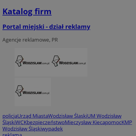
tygod
Katalog firm
Portal miejski - dział reklamy
Agencje reklamowe, PR
policja
Urząd Miasta
Wodzisław Śląski
UM Wodzisław
CookieScriptConsent
4 tygodni
CookieScript
Śląski
WCK
bezpieczeństwo
Mieczysław Kieca
pomoc
KMP
wodzislaw.com.pl
Wodzisław Śląski
wypadek
reklama