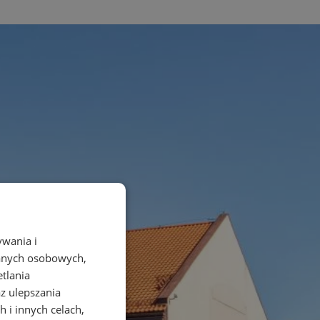
ywania i
danych osobowych,
etlania
az ulepszania
 i innych celach,