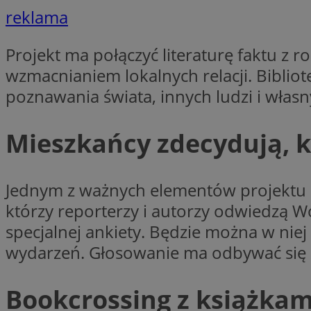
reklama
CookieScriptConse
Projekt ma połączyć literaturę faktu 
wzmacnianiem lokalnych relacji. Bibli
poznawania świata, innych ludzi i włas
VISITOR_PRIVACY_
Mieszkańcy zdecydują, k
Jednym z ważnych elementów projektu
suid
którzy reporterzy i autorzy odwiedzą W
specjalnej ankiety. Będzie można w niej
wydarzeń. Głosowanie ma odbywać si
Nazwa
Pro
Nazwa
Nazwa
Bookcrossing z książka
Do
Nazwa
ustat_bzgfew1atv22
sa-user-id
google_push
.bi