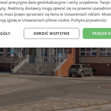
wać precyzyjne dane geolokalizacyjne i cechy urządzenia. Twoje
tryny. Niektórzy dostawcy mogą opierać się na prawnie uzasadnio
ie; masz prawo sprzeciwić się temu w
Ustawieniach reklam
. Może
woją zgodę w
Ustawieniach plików cookie
.
Polityka prywatności
EGÓŁY
ODRZUĆ WSZYSTKIE
PRZEJDŹ 
Wydajność
Targetowanie
Funkcjonalność
Ni
ezbędne
Wydajność
Targetowanie
Funkcjonalność
Niesklasyfikow
ie umożliwiają korzystanie z podstawowych funkcji strony internetowej, takich jak log
Bez niezbędnych plików cookie nie można prawidłowo korzystać ze strony internetowe
Okres
Provider
/
Domena
Opis
przechowywania