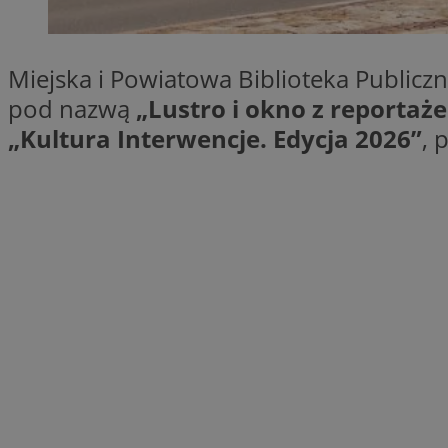
QeSessID
SessID
Miejska i Powiatowa Biblioteka Public
MvSessID
pod nazwą
„Lustro i okno z reporta
INGRESSCOOKIE
„Kultura Interwencje. Edycja 2026”
, 
euds
__cf_bm
li_gc
__Secure-ROLLOU