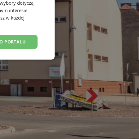
 wybory dotyczą
nym interesie
sz w każdej
DO PORTALU
esklasyfikowane
ane
owanie użytkownika i
j.