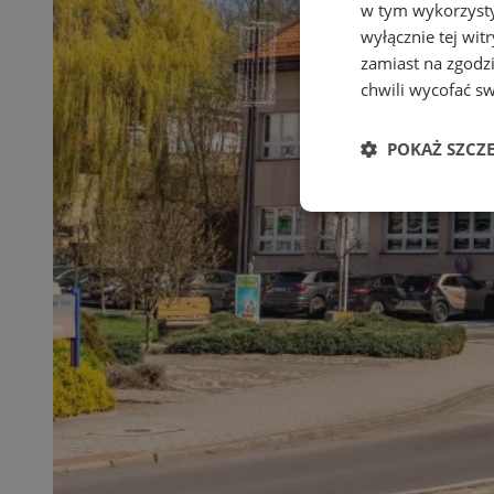
w tym wykorzysty
wyłącznie tej wi
zamiast na zgodz
chwili wycofać s
POKAŻ SZCZ
Niezbędne
Ni
Niezbędne pliki cook
zarządzanie kontem. 
Nazwa