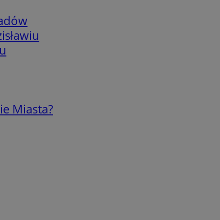
adów
isławiu
iu
ie Miasta?