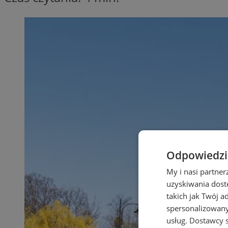
Odpowiedzia
My i nasi partne
uzyskiwania dost
takich jak Twój a
spersonalizowanyc
usług.
Dostawcy s