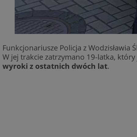
QeSessID
SessID
MvSessID
INGRESSCOOKIE
Funkcjonariusze Policja z Wodzisławia 
euds
W jej trakcie zatrzymano 19-latka, któr
wyroki z ostatnich dwóch lat
.
__cf_bm
li_gc
__Secure-ROLLOU