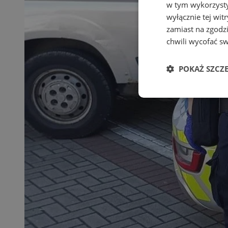
w tym wykorzysty
wyłącznie tej wi
zamiast na zgodz
chwili wycofać s
POKAŻ SZCZ
Niezbędne
Ni
Niezbędne pliki cook
zarządzanie kontem. 
Nazwa