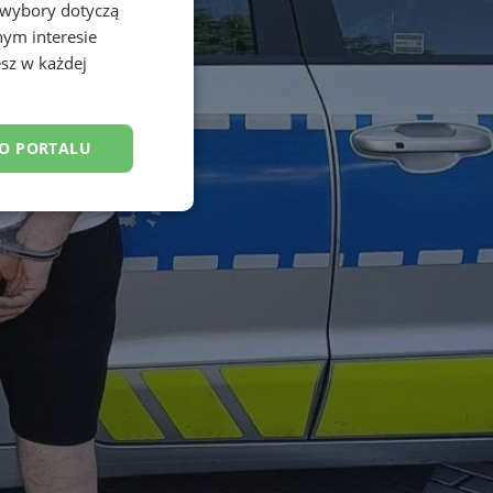
 wybory dotyczą
nym interesie
sz w każdej
DO PORTALU
esklasyfikowane
ane
owanie użytkownika i
j.