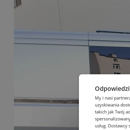
Odpowiedzia
My i nasi partne
uzyskiwania dost
takich jak Twój a
spersonalizowanyc
usług.
Dostawcy s