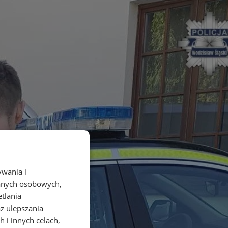
ywania i
danych osobowych,
etlania
az ulepszania
 i innych celach,