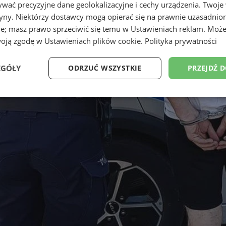
wać precyzyjne dane geolokalizacyjne i cechy urządzenia. Twoje
tryny. Niektórzy dostawcy mogą opierać się na prawnie uzasadnio
ie; masz prawo sprzeciwić się temu w
Ustawieniach reklam
. Może
woją zgodę w
Ustawieniach plików cookie
.
Polityka prywatności
EGÓŁY
ODRZUĆ WSZYSTKIE
PRZEJDŹ 
Wydajność
Targetowanie
Funkcjonalność
Ni
ezbędne
Wydajność
Targetowanie
Funkcjonalność
Niesklasyfikow
ie umożliwiają korzystanie z podstawowych funkcji strony internetowej, takich jak log
Bez niezbędnych plików cookie nie można prawidłowo korzystać ze strony internetowe
Okres
Provider
/
Domena
Opis
przechowywania