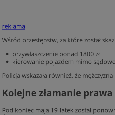
CookieScriptConse
reklama
Wśród przestępstw, za które został skaza
VISITOR_PRIVACY_
przywłaszczenie ponad 1800 zł
kierowanie pojazdem mimo sądowe
Policja wskazała również, że mężczyzna 
suid
Kolejne złamanie prawa 
Nazwa
Pro
Nazwa
Nazwa
Do
Pod koniec maja 19-latek został ponow
Nazwa
ustat_bzgfew1atv22
sa-user-id
google_push
.bi