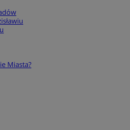
adów
isławiu
iu
ie Miasta?