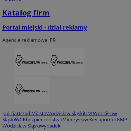
Katalog firm
Portal miejski - dział reklamy
Agencje reklamowe, PR
CookieScriptConsent
4 tygodni
CookieScript
wodzislaw.com.pl
policja
Urząd Miasta
Wodzisław Śląski
UM Wodzisław
Śląski
WCK
bezpieczeństwo
Mieczysław Kieca
pomoc
KMP
Wodzisław Śląski
wypadek