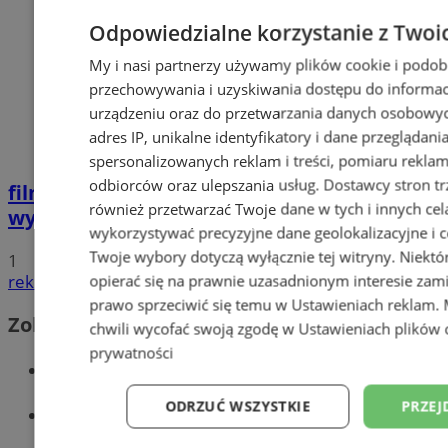
Odpowiedzialne korzystanie z Twoi
My i nasi partnerzy używamy plików cookie i podob
przechowywania i uzyskiwania dostępu do informac
urządzeniu oraz do przetwarzania danych osobowych
adres IP, unikalne identyfikatory i dane przeglądani
spersonalizowanych reklam i treści, pomiaru reklam i
odbiorców oraz ulepszania usług.
Dostawcy stron tr
film
Potrącił seniorkę i uciekł z miejsca
również przetwarzać Twoje dane w tych i innych cel
wypadku. 20-latek trafił do aresztu
wykorzystywać precyzyjne dane geolokalizacyjne i c
Twoje wybory dotyczą wyłącznie tej witryny. Niekt
1
reklama
opierać się na prawnie uzasadnionym interesie zami
prawo sprzeciwić się temu w
Ustawieniach reklam
.
Zobacz również
chwili wycofać swoją zgodę w
Ustawieniach plików 
prywatności
Wiadomości kryminalne w Wodzisławiu
ODRZUĆ WSZYSTKIE
PRZEJ
Wiadomości lokalne