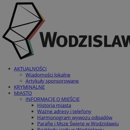
AKTUALNOŚCI
Wiadomości lokalne
Artykuły sponsorowane
KRYMINALNE
MIASTO
INFORMACJE O MIEŚCIE
Historia miasta
Ważne adresy i telefony
Harmonogram wywozu odpadów
Parafie i Msze Święte w Wodzisławiu
Rozkłady jazdy w Wodzisławiu