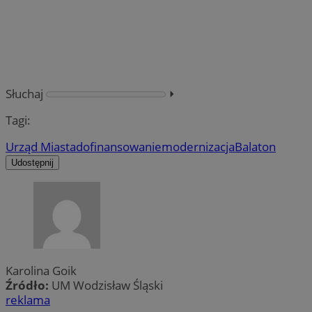
Słuchaj
⏵︎
Tagi:
Urząd Miasta
dofinansowanie
modernizacja
Balaton
Udostępnij
Karolina Goik
Źródło:
UM Wodzisław Śląski
reklama