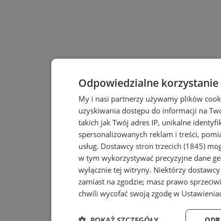
Odpowiedzialne korzystanie
My i nasi partnerzy używamy plików cook
uzyskiwania dostępu do informacji na T
takich jak Twój adres IP, unikalne identyf
spersonalizowanych reklam i treści, pomia
usług.
Dostawcy stron trzecich (1845)
mogą
w tym wykorzystywać precyzyjne dane geo
wyłącznie tej witryny. Niektórzy dostawc
zamiast na zgodzie; masz prawo sprzeciw
chwili wycofać swoją zgodę w
Ustawienia
POKAŻ SZCZEGÓŁY
ODR