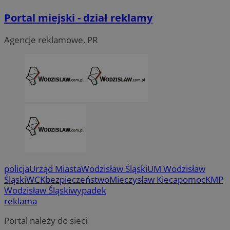
Portal miejski - dział reklamy
Agencje reklamowe, PR
policja
Urząd Miasta
Wodzisław Śląski
UM Wodzisław
Śląski
WCK
bezpieczeństwo
Mieczysław Kieca
pomoc
KMP
Wodzisław Śląski
wypadek
reklama
Portal należy do sieci