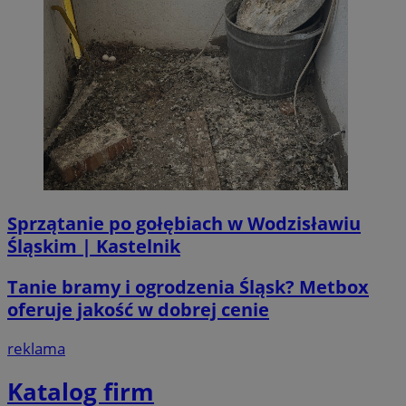
Sprzątanie po gołębiach w Wodzisławiu
Śląskim | Kastelnik
Tanie bramy i ogrodzenia Śląsk? Metbox
oferuje jakość w dobrej cenie
reklama
Katalog firm