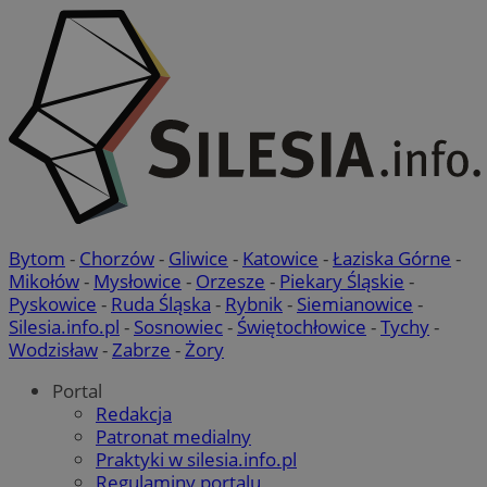
Bytom
-
Chorzów
-
Gliwice
-
Katowice
-
Łaziska Górne
-
Mikołów
-
Mysłowice
-
Orzesze
-
Piekary Śląskie
-
Pyskowice
-
Ruda Śląska
-
Rybnik
-
Siemianowice
-
Silesia.info.pl
-
Sosnowiec
-
Świętochłowice
-
Tychy
-
Wodzisław
-
Zabrze
-
Żory
Portal
Redakcja
Patronat medialny
Praktyki w silesia.info.pl
Regulaminy portalu