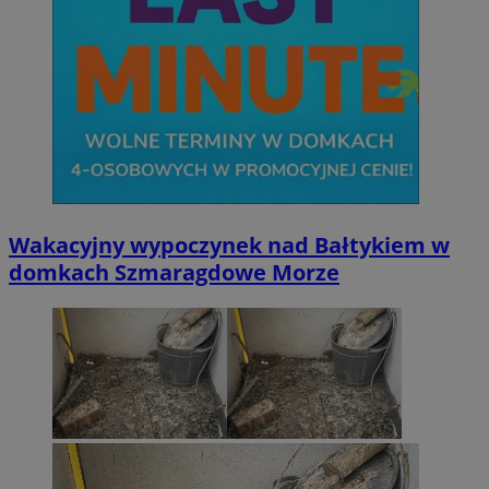
Wakacyjny wypoczynek nad Bałtykiem w
domkach Szmaragdowe Morze