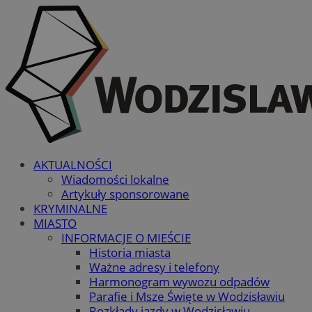
AKTUALNOŚCI
Wiadomości lokalne
Artykuły sponsorowane
KRYMINALNE
MIASTO
INFORMACJE O MIEŚCIE
Historia miasta
Ważne adresy i telefony
Harmonogram wywozu odpadów
Parafie i Msze Święte w Wodzisławiu
Rozkłady jazdy w Wodzisławiu