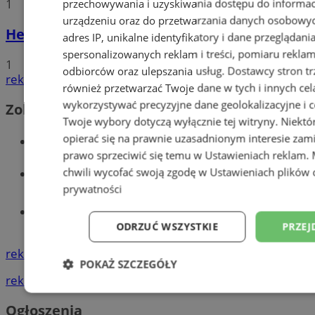
1
przechowywania i uzyskiwania dostępu do informac
urządzeniu oraz do przetwarzania danych osobowych
Hello world!
adres IP, unikalne identyfikatory i dane przeglądani
spersonalizowanych reklam i treści, pomiaru reklam i
1
odbiorców oraz ulepszania usług.
Dostawcy stron tr
reklama
również przetwarzać Twoje dane w tych i innych cel
wykorzystywać precyzyjne dane geolokalizacyjne i c
Zobacz również
Twoje wybory dotyczą wyłącznie tej witryny. Niekt
opierać się na prawnie uzasadnionym interesie zami
Wiadomości kryminalne w Wodzisławiu
prawo sprzeciwić się temu w
Ustawieniach reklam
.
Wiadomości lokalne
chwili wycofać swoją zgodę w
Ustawieniach plików 
prywatności
Tworzenie stron www - Wodzisław
Śląski
ODRZUĆ WSZYSTKIE
PRZEJ
reklama
POKAŻ SZCZEGÓŁY
reklama
Niezbędne
Wydajność
Targetowani
Ogłoszenia