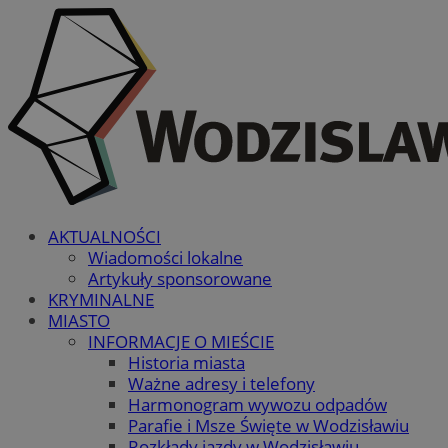
AKTUALNOŚCI
Wiadomości lokalne
Artykuły sponsorowane
KRYMINALNE
MIASTO
INFORMACJE O MIEŚCIE
Historia miasta
Ważne adresy i telefony
Harmonogram wywozu odpadów
Parafie i Msze Święte w Wodzisławiu
Rozkłady jazdy w Wodzisławiu