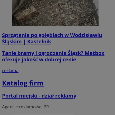
Sprzątanie po gołębiach w Wodzisławiu
Śląskim | Kastelnik
li_gc
5 miesi
LinkedIn
tygod
Corporation
.linkedin.com
Tanie bramy i ogrodzenia Śląsk? Metbox
oferuje jakość w dobrej cenie
__Secure-ROLLOUT_TOKEN
.youtube.com
5 miesi
reklama
tygod
Katalog firm
Portal miejski - dział reklamy
Agencje reklamowe, PR