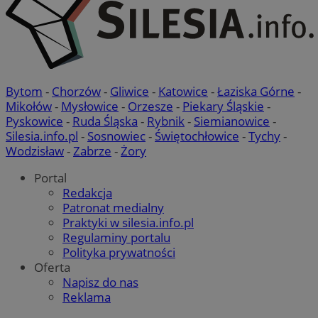
Bytom
-
Chorzów
-
Gliwice
-
Katowice
-
Łaziska Górne
-
Mikołów
-
Mysłowice
-
Orzesze
-
Piekary Śląskie
-
Pyskowice
-
Ruda Śląska
-
Rybnik
-
Siemianowice
-
Silesia.info.pl
-
Sosnowiec
-
Świętochłowice
-
Tychy
-
Wodzisław
-
Zabrze
-
Żory
Portal
Redakcja
Patronat medialny
Praktyki w silesia.info.pl
Regulaminy portalu
suid
1 r
Simplifi Holdings
Polityka prywatności
Inc.
Oferta
.simpli.fi
Napisz do nas
Reklama