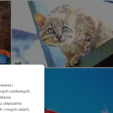
ywania i
danych osobowych,
etlania
az ulepszania
 i innych celach,