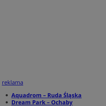
QeSessID
SessID
MvSessID
INGRESSCOOKIE
euds
__cf_bm
li_gc
reklama
__Secure-ROLLOU
Aquadrom – Ruda Śląska
Dream Park – Ochaby