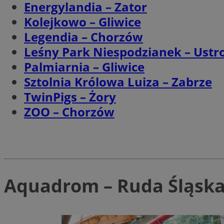
Energylandia – Zator
Kolejkowo – Gliwice
Legendia – Chorzów
CookieScriptConse
Leśny Park Niespodzianek – Ustr
Palmiarnia – Gliwice
VISITOR_PRIVACY_
Sztolnia Królowa Luiza – Zabrze
TwinPigs – Żory
ZOO – Chorzów
suid
Aquadrom – Ruda Śląsk
Nazwa
Pro
Nazwa
Nazwa
Do
Nazwa
ustat_bzgfew1atv22
sa-user-id
google_push
.bi