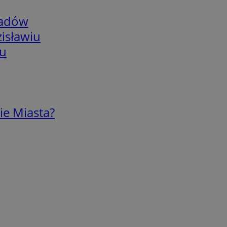
adów
isławiu
iu
ie Miasta?