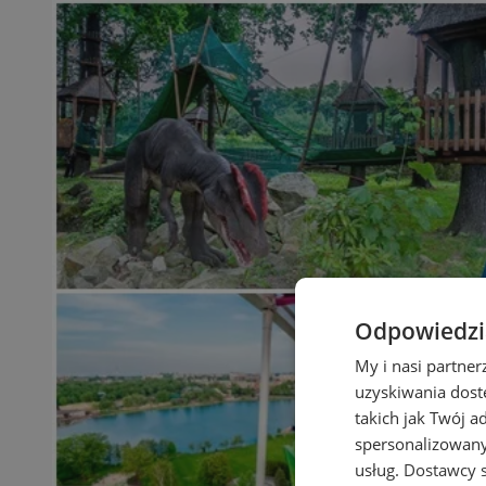
Odpowiedzia
My i nasi partne
uzyskiwania dost
takich jak Twój a
spersonalizowanyc
usług.
Dostawcy s