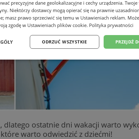
wać precyzyjne dane geolokalizacyjne i cechy urządzenia. Twoje
tryny. Niektórzy dostawcy mogą opierać się na prawnie uzasadnio
ie; masz prawo sprzeciwić się temu w
Ustawieniach reklam
. Może
woją zgodę w
Ustawieniach plików cookie
.
Polityka prywatności
EGÓŁY
ODRZUĆ WSZYSTKIE
PRZEJDŹ 
Wydajność
Targetowanie
Funkcjonalność
Ni
ezbędne
Wydajność
Targetowanie
Funkcjonalność
Niesklasyfikow
ie umożliwiają korzystanie z podstawowych funkcji strony internetowej, takich jak log
Bez niezbędnych plików cookie nie można prawidłowo korzystać ze strony internetowe
 dlatego ostatnie dni wakacji warto wyk
Okres
 które warto odwiedzić z dziećmi!
Provider
/
Domena
Opis
przechowywania