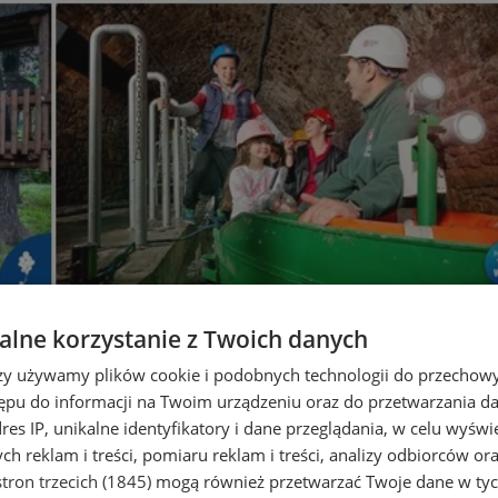
lne korzystanie z Twoich danych
rzy używamy plików cookie i podobnych technologii do przechow
ępu do informacji na Twoim urządzeniu oraz do przetwarzania 
dres IP, unikalne identyfikatory i dane przeglądania, w celu wyświ
h reklam i treści, pomiaru reklam i treści, analizy odbiorców or
tron trzecich (1845)
mogą również przetwarzać Twoje dane w tych