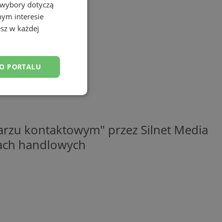
 wybory dotyczą
nym interesie
sz w każdej
DO PORTALU
esklasyfikowane
rzu kontaktowym" przez Silnet Media
elach handlowych
ane
owanie użytkownika i
j.