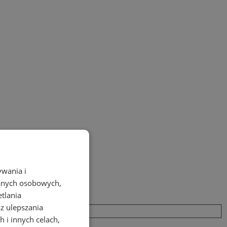
ywania i
danych osobowych,
etlania
az ulepszania
 i innych celach,