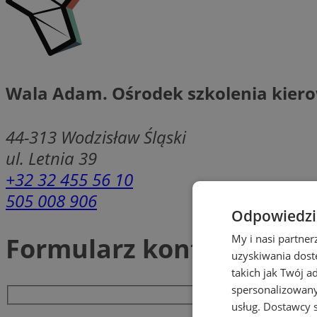
Wala Adam. Ośrodek szkolenia kie
44-313
Wodzisław Śląski
ul. Letnia 39
+32 32 455 56 10
505 008 906
Odpowiedzia
Formularz kontaktowy
My i nasi partne
uzyskiwania dost
takich jak Twój a
spersonalizowanyc
usług.
Dostawcy s