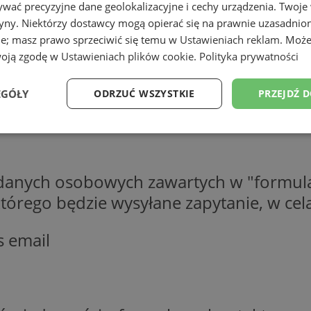
wać precyzyjne dane geolokalizacyjne i cechy urządzenia. Twoje
tryny. Niektórzy dostawcy mogą opierać się na prawnie uzasadnio
ie; masz prawo sprzeciwić się temu w
Ustawieniach reklam
. Może
woją zgodę w
Ustawieniach plików cookie
.
Polityka prywatności
EGÓŁY
ODRZUĆ WSZYSTKIE
PRZEJDŹ 
Wydajność
Targetowanie
Funkcjonalność
Ni
 danych osobowych zawartych w "formula
o którego będzie wysyłane zapytanie, w c
s email
ezbędne
Wydajność
Targetowanie
Funkcjonalność
Niesklasyfikow
ie umożliwiają korzystanie z podstawowych funkcji strony internetowej, takich jak log
Bez niezbędnych plików cookie nie można prawidłowo korzystać ze strony internetowe
Okres
Provider
/
Domena
Opis
przechowywania