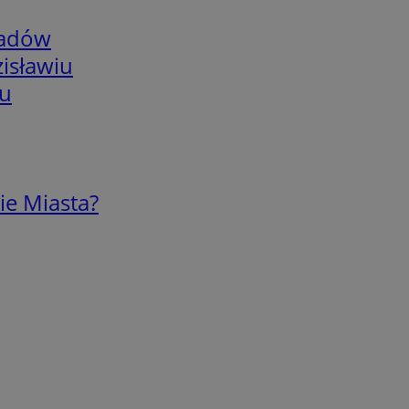
adów
isławiu
iu
ie Miasta?