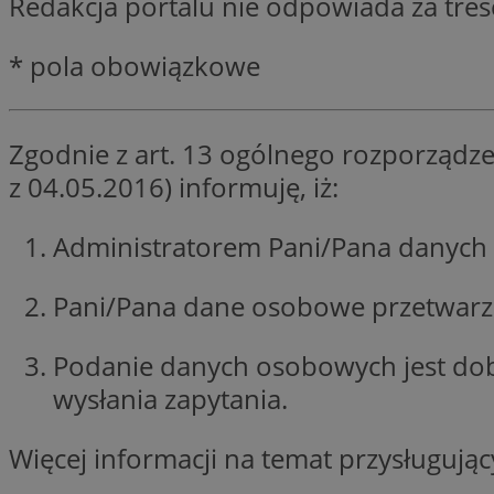
Redakcja portalu nie odpowiada za tre
QeSessID
SessID
* pola obowiązkowe
MvSessID
INGRESSCOOKIE
Zgodnie z art. 13 ogólnego rozporządze
z 04.05.2016) informuję, iż:
euds
Administratorem Pani/Pana danych 
__cf_bm
Pani/Pana dane osobowe przetwarzan
li_gc
Podanie danych osobowych jest do
wysłania zapytania.
__Secure-ROLLOU
Więcej informacji na temat przysługuj