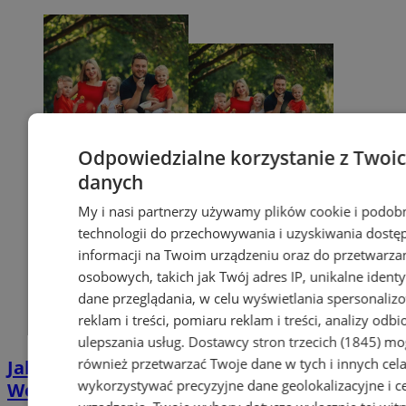
Odpowiedzialne korzystanie z Twoi
danych
My i nasi partnerzy używamy plików cookie i podob
technologii do przechowywania i uzyskiwania dostę
informacji na Twoim urządzeniu oraz do przetwarza
osobowych, takich jak Twój adres IP, unikalne identyf
dane przeglądania, w celu wyświetlania spersonali
reklam i treści, pomiaru reklam i treści, analizy odb
ulepszania usług.
Dostawcy stron trzecich (1845)
mo
również przetwarzać Twoje dane w tych i innych cel
Jak uzyskać Kartę Dużej Rodziny w
wykorzystywać precyzyjne dane geolokalizacyjne i c
Wodzisławiu? Poznaj plusy jej posiadania