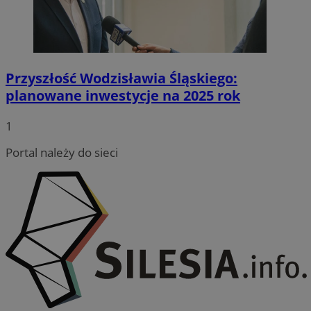
Przyszłość Wodzisławia Śląskiego:
planowane inwestycje na 2025 rok
CookieScriptConsent
4 tygodnie
CookieScript
wodzislaw.com.pl
1
Portal należy do sieci
VISITOR_PRIVACY_METADATA
5 miesię
YouTube
tygodn
.youtube.com