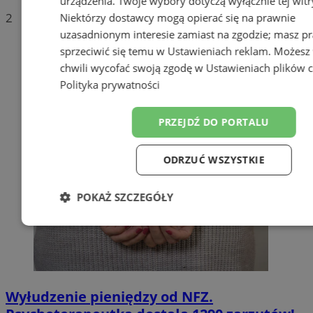
urządzenia. Twoje wybory dotyczą wyłącznie tej witr
2
Niektórzy dostawcy mogą opierać się na prawnie
uzasadnionym interesie zamiast na zgodzie; masz p
sprzeciwić się temu w
Ustawieniach reklam
. Możesz
chwili wycofać swoją zgodę w
Ustawieniach plików 
Polityka prywatności
PRZEJDŹ DO PORTALU
ODRZUĆ WSZYSTKIE
POKAŻ SZCZEGÓŁY
Niezbędne
Wydajność
Target
Funkcjonalność
Niesklasyfiko
Wyłudzenie pieniędzy od NFZ.