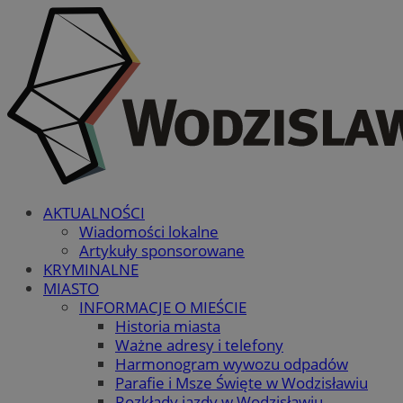
AKTUALNOŚCI
Wiadomości lokalne
Artykuły sponsorowane
KRYMINALNE
MIASTO
INFORMACJE O MIEŚCIE
Historia miasta
Ważne adresy i telefony
Harmonogram wywozu odpadów
Parafie i Msze Święte w Wodzisławiu
Rozkłady jazdy w Wodzisławiu