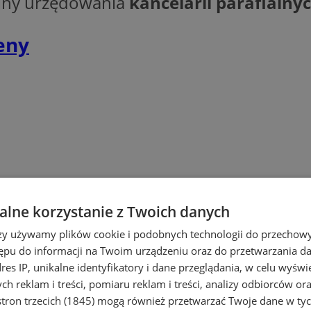
ziny urzędowania
kancelarii parafialny
leny
skiej Częstochowskiej
lne korzystanie z Twoich danych
rzy używamy plików cookie i podobnych technologii do przechow
ępu do informacji na Twoim urządzeniu oraz do przetwarzania 
i
dres IP, unikalne identyfikatory i dane przeglądania, w celu wyświ
h reklam i treści, pomiaru reklam i treści, analizy odbiorców or
tron trzecich (1845)
mogą również przetwarzać Twoje dane w tych