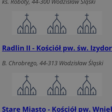
ks. Roboty, 44-300 Wodzisław Śląski
CookieScriptConse
VISITOR_PRIVACY_
Radlin II - Kościół pw. św. Izydo
B. Chrobrego, 44-313 Wodzisław Śląski
suid
Nazwa
Pro
Nazwa
Nazwa
Do
Stare Miasto - Kościół pw. Wn
Nazwa
ustat_bzgfew1atv22
sa-user-id
google_push
.bi