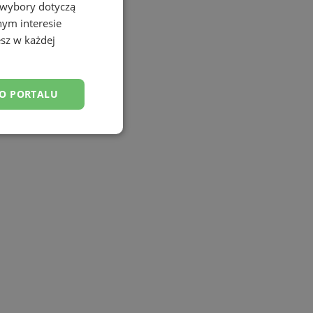
 wybory dotyczą
nym interesie
sz w każdej
DO PORTALU
esklasyfikowane
ane
owanie użytkownika i
j.