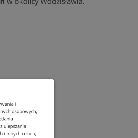
ch
w okolicy Wodzisławia.
ywania i
danych osobowych,
etlania
az ulepszania
 i innych celach,