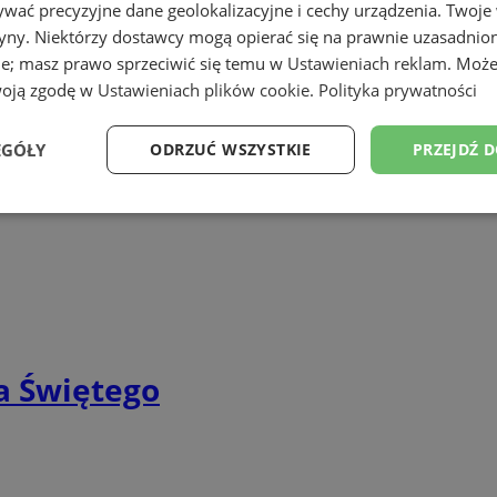
wać precyzyjne dane geolokalizacyjne i cechy urządzenia. Twoje
tryny. Niektórzy dostawcy mogą opierać się na prawnie uzasadnio
ie; masz prawo sprzeciwić się temu w
Ustawieniach reklam
. Może
woją zgodę w
Ustawieniach plików cookie
.
Polityka prywatności
erta Biskupa
EGÓŁY
ODRZUĆ WSZYSTKIE
PRZEJDŹ 
Wydajność
Targetowanie
Funkcjonalność
Ni
ezbędne
Wydajność
Targetowanie
Funkcjonalność
Niesklasyfikow
ha Świętego
ie umożliwiają korzystanie z podstawowych funkcji strony internetowej, takich jak log
Bez niezbędnych plików cookie nie można prawidłowo korzystać ze strony internetowe
Okres
Provider
/
Domena
Opis
przechowywania