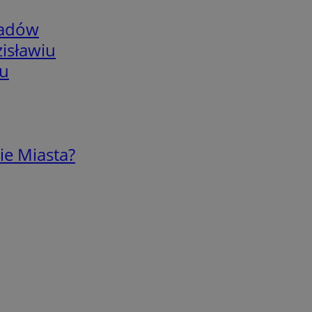
adów
isławiu
iu
ie Miasta?