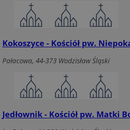
QeSessID
SessID
MvSessID
INGRESSCOOKIE
Kokoszyce - Kościół pw. Niepok
euds
Pałacowa, 44-373 Wodzisław Śląski
__cf_bm
li_gc
__Secure-ROLLOU
Jedłownik - Kościół pw. Matki 