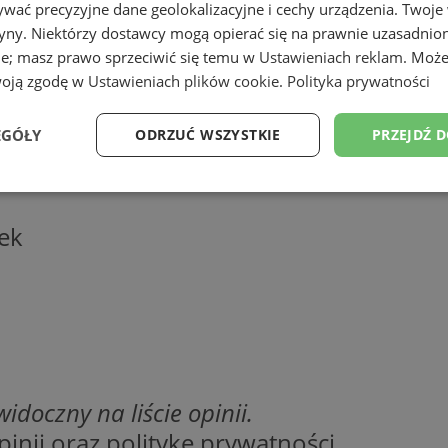
wać precyzyjne dane geolokalizacyjne i cechy urządzenia. Twoje
tryny. Niektórzy dostawcy mogą opierać się na prawnie uzasadnio
ie; masz prawo sprzeciwić się temu w
Ustawieniach reklam
. Może
woją zgodę w
Ustawieniach plików cookie
.
Polityka prywatności
ogu firm portalu miejskiego Wodzisławia 
EGÓŁY
ODRZUĆ WSZYSTKIE
PRZEJDŹ 
Wydajność
Targetowanie
Funkcjonalność
Ni
dek
ezbędne
Wydajność
Targetowanie
Funkcjonalność
Niesklasyfikow
ie umożliwiają korzystanie z podstawowych funkcji strony internetowej, takich jak log
Bez niezbędnych plików cookie nie można prawidłowo korzystać ze strony internetowe
idoczny na liście opinii.
Okres
Provider
/
Domena
Opis
inii oraz politykę prywatności.
przechowywania