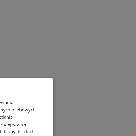
ywania i
danych osobowych,
etlania
az ulepszania
 i innych celach,