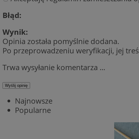
QeSessID
Błąd:
SessID
MvSessID
Wynik:
INGRESSCOOKIE
Opinia została pomyślnie dodana.
Po przeprowadzeniu weryfikacji, jej tre
euds
Trwa wysyłanie komentarza ...
__cf_bm
Wyślij opinię
Najnowsze
li_gc
Popularne
__Secure-ROLLOU