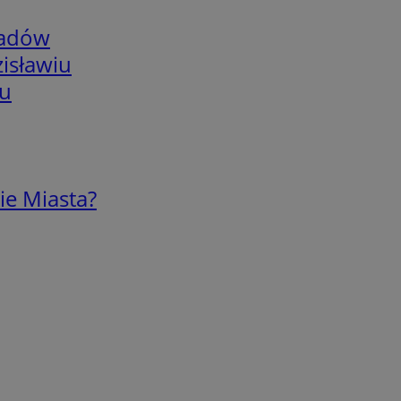
adów
isławiu
iu
ie Miasta?