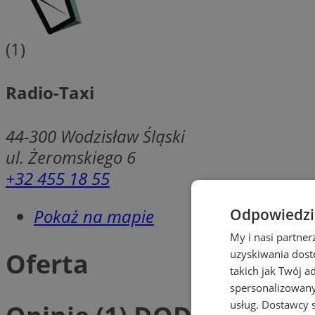
(1)
Radio-Taxi
44-300
Wodzisław Śląski
ul. Żeromskiego 6
+32 455 18 55
Pokaż na mapie
Odpowiedzia
My i nasi partne
Oferta
uzyskiwania dost
takich jak Twój a
spersonalizowanyc
usług.
Dostawcy s