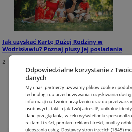
Jak uzyskać Kartę Dużej Rodziny w
Wodzisławiu? Poznaj plusy jej posiadania
2
Odpowiedzialne korzystanie z Twoi
danych
My i nasi partnerzy używamy plików cookie i podob
technologii do przechowywania i uzyskiwania dostę
informacji na Twoim urządzeniu oraz do przetwarza
osobowych, takich jak Twój adres IP, unikalne identyf
dane przeglądania, w celu wyświetlania spersonali
reklam i treści, pomiaru reklam i treści, analizy odb
ulepszania usług.
Dostawcy stron trzecich (1845)
mo