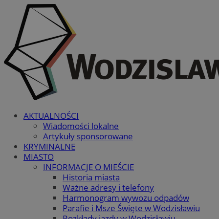
AKTUALNOŚCI
Wiadomości lokalne
Artykuły sponsorowane
KRYMINALNE
MIASTO
INFORMACJE O MIEŚCIE
Historia miasta
Ważne adresy i telefony
Harmonogram wywozu odpadów
Parafie i Msze Święte w Wodzisławiu
Rozkłady jazdy w Wodzisławiu