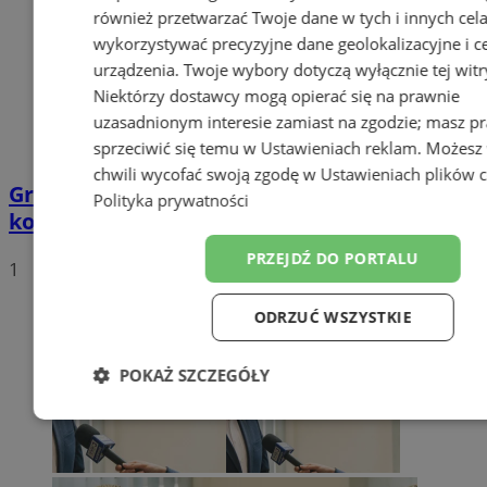
również przetwarzać Twoje dane w tych i innych cel
wykorzystywać precyzyjne dane geolokalizacyjne i c
urządzenia. Twoje wybory dotyczą wyłącznie tej witr
Niektórzy dostawcy mogą opierać się na prawnie
uzasadnionym interesie zamiast na zgodzie; masz p
sprzeciwić się temu w
Ustawieniach reklam
. Możesz
chwili wycofać swoją zgodę w
Ustawieniach plików 
Grupa motocyklistów zatrzymała
Polityka prywatności
kompletnie pijanego mężczyznę
PRZEJDŹ DO PORTALU
1
ODRZUĆ WSZYSTKIE
POKAŻ SZCZEGÓŁY
Niezbędne
Wydajność
Target