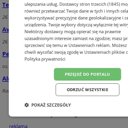
Tesco
ulepszania usług.
Dostawcy stron trzecich (1845)
mo
również przetwarzać Twoje dane w tych i innych cel
26 Marca, 44-300 Wodzisław Śląski
wykorzystywać precyzyjne dane geolokalizacyjne i c
urządzenia. Twoje wybory dotyczą wyłącznie tej witr
Avans
Niektórzy dostawcy mogą opierać się na prawnie
uzasadnionym interesie zamiast na zgodzie; masz p
26 Marca 94, 44-300 Wodzisław Śląski
sprzeciwić się temu w
Ustawieniach reklam
. Możesz
chwili wycofać swoją zgodę w
Ustawieniach plików 
Pepco Poland Sp.zo.o.
Polityka prywatności
os. XXX-lecia PRL, 44-286 Wodzisław Śląski
PRZEJDŹ DO PORTALU
Aldi Sp.zo.o.
ODRZUĆ WSZYSTKIE
Radlińska, 44-300 Wodzisław Śląski
Dodaj firmę
POKAŻ SZCZEGÓŁY
Pozostałe firmy w kategorii
Niezbędne
Wydajność
Target
reklama