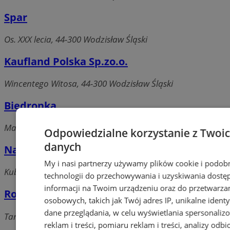
Spar
Os. XXX lecia, 44-300 Wodzisław Śląski
Kaufland Polska Sp.zo.o.
Wincentego Witosa, 44-300 Wodzisław Śląski
Biedronka
Marklowicka, 44-300 Wodzisław Śląski
Odpowiedzialne korzystanie z Twoi
danych
Natura
My i nasi partnerzy używamy plików cookie i podob
Kubsza, 44-300 Wodzisław Śląski
technologii do przechowywania i uzyskiwania dostę
informacji na Twoim urządzeniu oraz do przetwarza
Rossmann Sp.zo.o.
osobowych, takich jak Twój adres IP, unikalne identyf
dane przeglądania, w celu wyświetlania spersonali
Targowa, 44-300 Wodzisław Śląski
reklam i treści, pomiaru reklam i treści, analizy odb