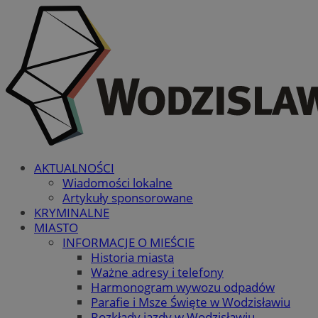
AKTUALNOŚCI
Wiadomości lokalne
Artykuły sponsorowane
KRYMINALNE
MIASTO
INFORMACJE O MIEŚCIE
Historia miasta
Ważne adresy i telefony
Harmonogram wywozu odpadów
Parafie i Msze Święte w Wodzisławiu
Rozkłady jazdy w Wodzisławiu