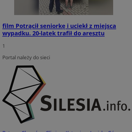
film
Potrącił seniorkę i uciekł z miejsca
wypadku. 20-latek trafił do aresztu
1
Portal należy do sieci
CookieScriptConsent
4 tygodnie
CookieScript
wodzislaw.com.pl