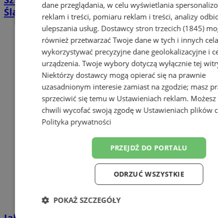
dane przeglądania, w celu wyświetlania spersonali
Śląskim rusza z zapisami na nowy sezon
reklam i treści, pomiaru reklam i treści, analizy odb
ulepszania usług.
Dostawcy stron trzecich (1845)
mo
również przetwarzać Twoje dane w tych i innych cel
wykorzystywać precyzyjne dane geolokalizacyjne i c
urządzenia. Twoje wybory dotyczą wyłącznie tej witr
Niektórzy dostawcy mogą opierać się na prawnie
uzasadnionym interesie zamiast na zgodzie; masz p
sprzeciwić się temu w
Ustawieniach reklam
. Możesz
chwili wycofać swoją zgodę w
Ustawieniach plików 
Polityka prywatności
PRZEJDŹ DO PORTALU
ODRZUĆ WSZYSTKIE
POKAŻ SZCZEGÓŁY
Jak uzyskać Kartę Dużej Rodziny w