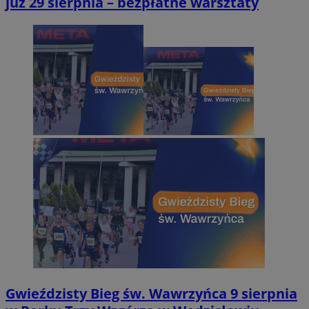
już 29 sierpnia – bezpłatne warsztaty
Gwieździsty Bieg św. Wawrzyńca 9 sierpnia