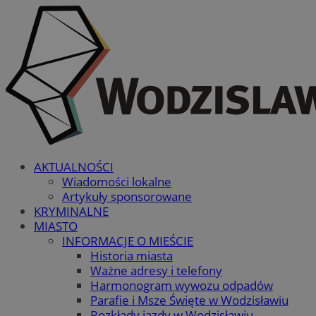
AKTUALNOŚCI
Wiadomości lokalne
Artykuły sponsorowane
KRYMINALNE
MIASTO
INFORMACJE O MIEŚCIE
Historia miasta
Ważne adresy i telefony
Harmonogram wywozu odpadów
Parafie i Msze Święte w Wodzisławiu
Rozkłady jazdy w Wodzisławiu