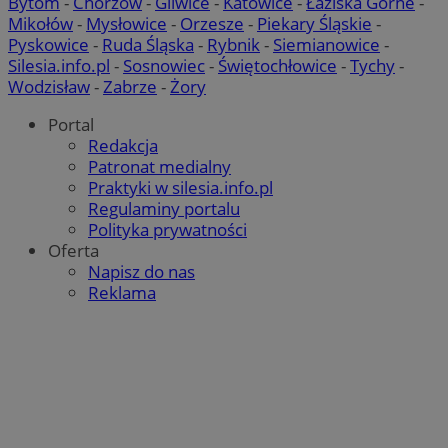
Bytom
-
Chorzów
-
Gliwice
-
Katowice
-
Łaziska Górne
-
Mikołów
-
Mysłowice
-
Orzesze
-
Piekary Śląskie
-
VISITOR_PRIVACY_METADATA
5 miesię
YouTube
Pyskowice
-
Ruda Śląska
-
Rybnik
-
Siemianowice
-
tygodn
.youtube.com
Silesia.info.pl
-
Sosnowiec
-
Świętochłowice
-
Tychy
-
Wodzisław
-
Zabrze
-
Żory
Portal
Redakcja
Patronat medialny
Praktyki w silesia.info.pl
Regulaminy portalu
Polityka prywatności
Oferta
Napisz do nas
Reklama
suid
1 ro
Simplifi Holdings
Inc.