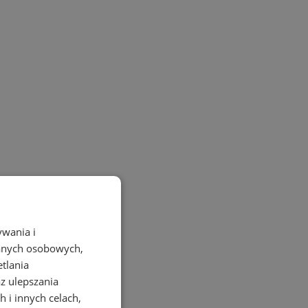
ywania i
danych osobowych,
etlania
az ulepszania
 i innych celach,