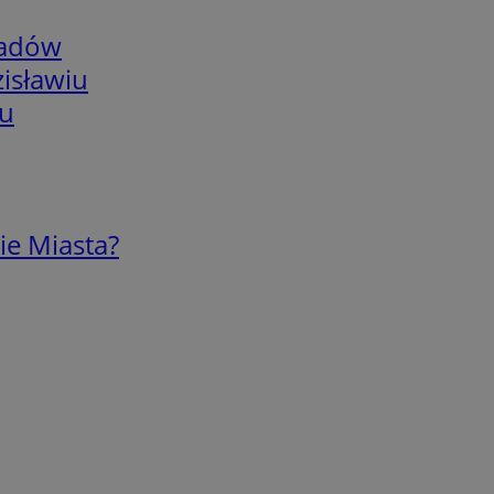
adów
isławiu
iu
ie Miasta?