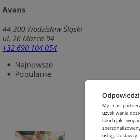
Avans
44-300
Wodzisław Śląski
ul. 26 Marca 94
+32 690 104 054
Najnowsze
Popularne
Odpowiedzia
My i nasi partne
uzyskiwania dost
takich jak Twój a
spersonalizowanyc
usług.
Dostawcy s