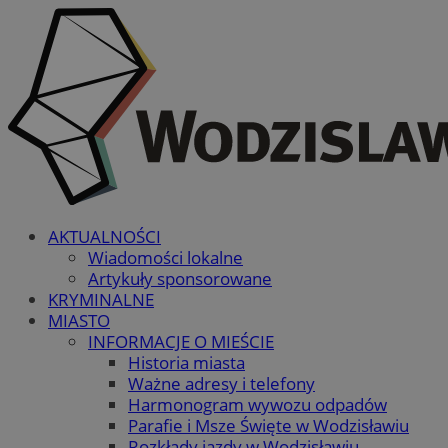
AKTUALNOŚCI
Wiadomości lokalne
Artykuły sponsorowane
KRYMINALNE
MIASTO
INFORMACJE O MIEŚCIE
Historia miasta
Ważne adresy i telefony
Harmonogram wywozu odpadów
Parafie i Msze Święte w Wodzisławiu
Rozkłady jazdy w Wodzisławiu