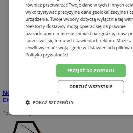
również przetwarzać Twoje dane w tych i innych cel
wykorzystywać precyzyjne dane geolokalizacyjne i c
urządzenia. Twoje wybory dotyczą wyłącznie tej witr
Niektórzy dostawcy mogą opierać się na prawnie
uzasadnionym interesie zamiast na zgodzie; masz p
sprzeciwić się temu w
Ustawieniach reklam
. Możesz
chwili wycofać swoją zgodę w
Ustawieniach plików 
Polityka prywatności
PRZEJDŹ DO PORTALU
ODRZUĆ WSZYSTKIE
Nowe połączenie kolejowe z Polski do
Chorwacji: Pociąg przez Wodzisław Śląski
POKAŻ SZCZEGÓŁY
Portal należy do sieci
Niezbędne
Wydajność
Target