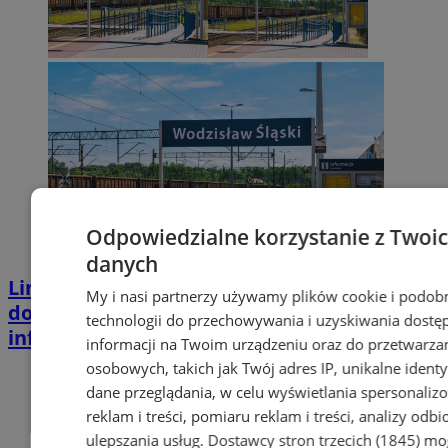
Odpowiedzialne korzystanie z Twoi
danych
Linia 158 ma przyspieszyć, mijanka wrócić
My i nasi partnerzy używamy plików cookie i podob
do 2027 roku. Jest odpowiedź resortu
technologii do przechowywania i uzyskiwania dostę
infrastruktury
informacji na Twoim urządzeniu oraz do przetwarza
osobowych, takich jak Twój adres IP, unikalne identyf
dane przeglądania, w celu wyświetlania spersonali
reklam i treści, pomiaru reklam i treści, analizy odb
ulepszania usług.
Dostawcy stron trzecich (1845)
mo