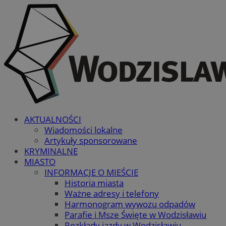
AKTUALNOŚCI
Wiadomości lokalne
Artykuły sponsorowane
KRYMINALNE
MIASTO
INFORMACJE O MIEŚCIE
Historia miasta
Ważne adresy i telefony
Harmonogram wywozu odpadów
Parafie i Msze Święte w Wodzisławiu
Rozkłady jazdy w Wodzisławiu