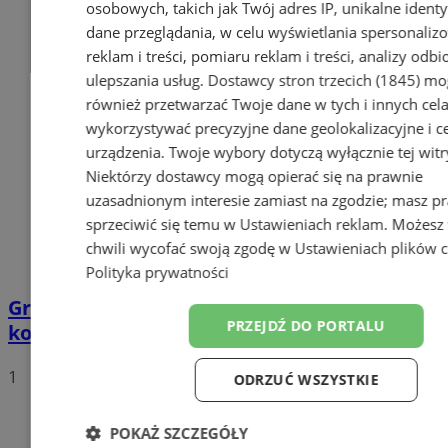
osobowych, takich jak Twój adres IP, unikalne identyf
dane przeglądania, w celu wyświetlania spersonali
reklam i treści, pomiaru reklam i treści, analizy odb
ulepszania usług.
Dostawcy stron trzecich (1845)
mo
również przetwarzać Twoje dane w tych i innych cel
wykorzystywać precyzyjne dane geolokalizacyjne i c
urządzenia. Twoje wybory dotyczą wyłącznie tej witr
Niektórzy dostawcy mogą opierać się na prawnie
uzasadnionym interesie zamiast na zgodzie; masz p
sprzeciwić się temu w
Ustawieniach reklam
. Możesz
chwili wycofać swoją zgodę w
Ustawieniach plików 
Polityka prywatności
Grupa motocyklistów zatrzymała
PRZEJDŹ DO PORTALU
kompletnie pijanego mężczyznę
1
ODRZUĆ WSZYSTKIE
POKAŻ SZCZEGÓŁY