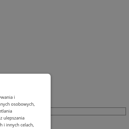
ywania i
danych osobowych,
etlania
az ulepszania
 i innych celach,