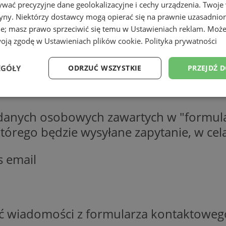
wać precyzyjne dane geolokalizacyjne i cechy urządzenia. Twoje
tryny. Niektórzy dostawcy mogą opierać się na prawnie uzasadnio
ie; masz prawo sprzeciwić się temu w
Ustawieniach reklam
. Może
woją zgodę w
Ustawieniach plików cookie
.
Polityka prywatności
EGÓŁY
ODRZUĆ WSZYSTKIE
PRZEJDŹ 
Wydajność
Targetowanie
Funkcjonalność
Ni
 danych osobowych zawartych w "formula
o którego będzie wysyłane zapytanie, w c
s email
ezbędne
Wydajność
Targetowanie
Funkcjonalność
Niesklasyfikow
ie umożliwiają korzystanie z podstawowych funkcji strony internetowej, takich jak log
Bez niezbędnych plików cookie nie można prawidłowo korzystać ze strony internetowe
ść wiadomości z formularza kontaktoweg
Okres
Provider
/
Domena
Opis
przechowywania