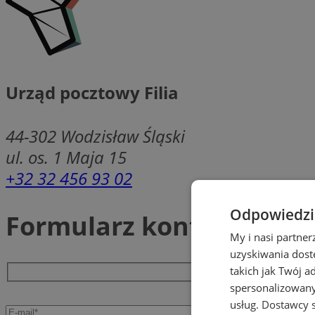
Urząd pocztowy Filia
44-302
Wodzisław Śląski
ul. os. 1 Maja 15
+32 32 456 93 02
Odpowiedzia
Formularz kontaktowy
My i nasi partne
uzyskiwania dost
takich jak Twój a
spersonalizowanyc
usług.
Dostawcy s