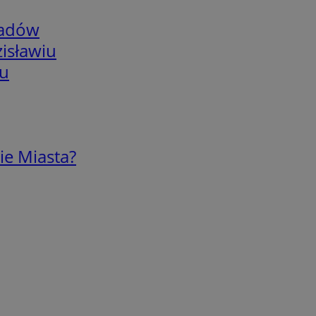
adów
isławiu
iu
ie Miasta?