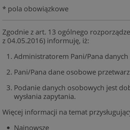
QeSessID
* pola obowiązkowe
SessID
MvSessID
Zgodnie z art. 13 ogólnego rozporządze
INGRESSCOOKIE
z 04.05.2016) informuję, iż:
euds
Administratorem Pani/Pana danych 
Pani/Pana dane osobowe przetwarzan
__cf_bm
Podanie danych osobowych jest do
li_gc
wysłania zapytania.
__Secure-ROLLOU
Więcej informacji na temat przysługuj
Najnowsze