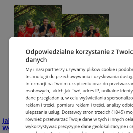
Odpowiedzialne korzystanie z Twoi
danych
My i nasi partnerzy używamy plików cookie i podob
technologii do przechowywania i uzyskiwania dostę
informacji na Twoim urządzeniu oraz do przetwarza
osobowych, takich jak Twój adres IP, unikalne identyf
dane przeglądania, w celu wyświetlania spersonali
reklam i treści, pomiaru reklam i treści, analizy odb
ulepszania usług.
Dostawcy stron trzecich (1845)
mo
również przetwarzać Twoje dane w tych i innych cel
Jak uzyskać Kartę Dużej Rodziny w
wykorzystywać precyzyjne dane geolokalizacyjne i c
Wodzisławiu? Poznaj plusy jej posiadania