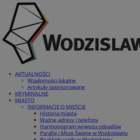
AKTUALNOŚCI
Wiadomości lokalne
Artykuły sponsorowane
KRYMINALNE
MIASTO
INFORMACJE O MIEŚCIE
Historia miasta
Ważne adresy i telefony
Harmonogram wywozu odpadów
Parafie i Msze Święte w Wodzisławiu
Rozkłady jazdy w Wodzisławiu