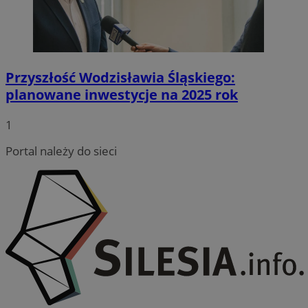
Przyszłość Wodzisławia Śląskiego:
planowane inwestycje na 2025 rok
CookieScriptConsent
4 tygodnie
CookieScript
wodzislaw.com.pl
1
Portal należy do sieci
VISITOR_PRIVACY_METADATA
5 miesię
YouTube
tygodn
.youtube.com