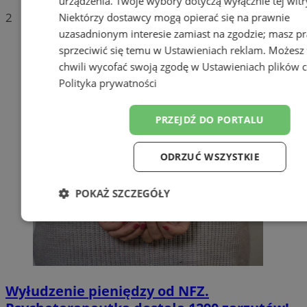
urządzenia. Twoje wybory dotyczą wyłącznie tej witr
2
Niektórzy dostawcy mogą opierać się na prawnie
uzasadnionym interesie zamiast na zgodzie; masz p
sprzeciwić się temu w
Ustawieniach reklam
. Możesz
chwili wycofać swoją zgodę w
Ustawieniach plików 
Polityka prywatności
PRZEJDŹ DO PORTALU
ODRZUĆ WSZYSTKIE
POKAŻ SZCZEGÓŁY
Niezbędne
Wydajność
Target
Funkcjonalność
Niesklasyfiko
Wyłudzenie pieniędzy od NFZ.