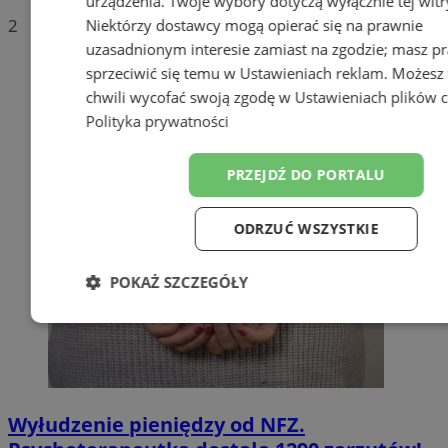
urządzenia. Twoje wybory dotyczą wyłącznie tej witr
2
Niektórzy dostawcy mogą opierać się na prawnie
uzasadnionym interesie zamiast na zgodzie; masz p
sprzeciwić się temu w
Ustawieniach reklam
. Możesz
chwili wycofać swoją zgodę w
Ustawieniach plików 
Polityka prywatności
PRZEJDŹ DO PORTALU
ODRZUĆ WSZYSTKIE
POKAŻ SZCZEGÓŁY
Niezbędne
Wydajność
Target
Funkcjonalność
Niesklasyfiko
Wyłudzenie pieniędzy od NFZ.