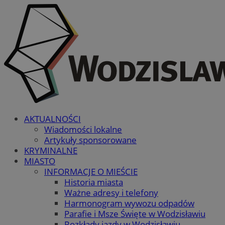
AKTUALNOŚCI
Wiadomości lokalne
Artykuły sponsorowane
KRYMINALNE
MIASTO
INFORMACJE O MIEŚCIE
Historia miasta
Ważne adresy i telefony
Harmonogram wywozu odpadów
Parafie i Msze Święte w Wodzisławiu
Rozkłady jazdy w Wodzisławiu