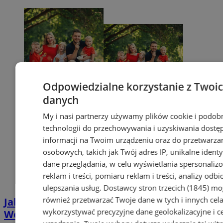
Odpowiedzialne korzystanie z Twoi
danych
My i nasi partnerzy używamy plików cookie i podob
technologii do przechowywania i uzyskiwania dostę
informacji na Twoim urządzeniu oraz do przetwarza
osobowych, takich jak Twój adres IP, unikalne identyf
dane przeglądania, w celu wyświetlania spersonali
reklam i treści, pomiaru reklam i treści, analizy odb
ulepszania usług.
Dostawcy stron trzecich (1845)
mo
również przetwarzać Twoje dane w tych i innych cel
Jak uzyskać Kartę Dużej Rodziny w
wykorzystywać precyzyjne dane geolokalizacyjne i c
Wodzisławiu? Poznaj plusy jej posiadania