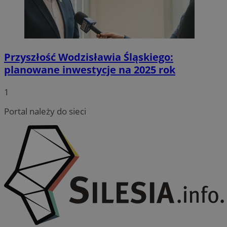
Przyszłość Wodzisławia Śląskiego:
planowane inwestycje na 2025 rok
CookieScriptConsent
4 tygodnie
CookieScript
wodzislaw.com.pl
1
Portal należy do sieci
VISITOR_PRIVACY_METADATA
5 miesię
YouTube
tygodn
.youtube.com