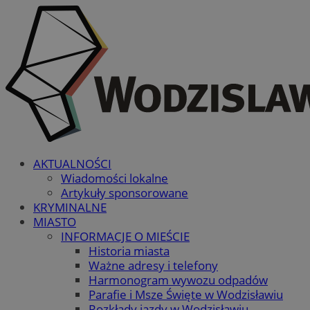
AKTUALNOŚCI
Wiadomości lokalne
Artykuły sponsorowane
KRYMINALNE
MIASTO
INFORMACJE O MIEŚCIE
Historia miasta
Ważne adresy i telefony
Harmonogram wywozu odpadów
Parafie i Msze Święte w Wodzisławiu
Rozkłady jazdy w Wodzisławiu