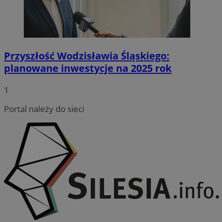
Przyszłość Wodzisławia Śląskiego:
planowane inwestycje na 2025 rok
CookieScriptConsent
4 tygodnie
CookieScript
wodzislaw.com.pl
1
Portal należy do sieci
VISITOR_PRIVACY_METADATA
5 miesię
YouTube
tygodn
.youtube.com