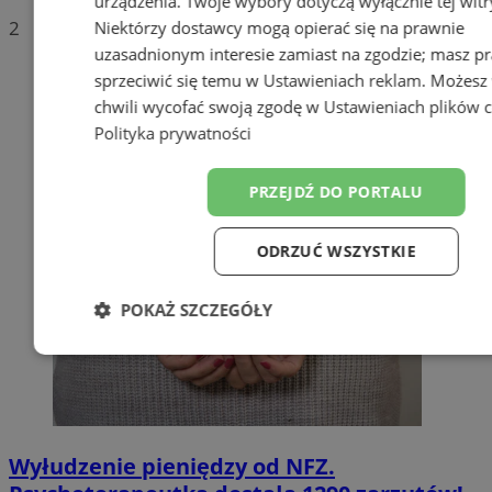
urządzenia. Twoje wybory dotyczą wyłącznie tej witr
2
Niektórzy dostawcy mogą opierać się na prawnie
uzasadnionym interesie zamiast na zgodzie; masz p
sprzeciwić się temu w
Ustawieniach reklam
. Możesz
chwili wycofać swoją zgodę w
Ustawieniach plików 
Polityka prywatności
PRZEJDŹ DO PORTALU
ODRZUĆ WSZYSTKIE
POKAŻ SZCZEGÓŁY
Niezbędne
Wydajność
Target
Funkcjonalność
Niesklasyfiko
Wyłudzenie pieniędzy od NFZ.