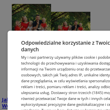
Odpowiedzialne korzystanie z Twoi
danych
My i nasi partnerzy używamy plików cookie i podob
technologii do przechowywania i uzyskiwania dostę
informacji na Twoim urządzeniu oraz do przetwarza
osobowych, takich jak Twój adres IP, unikalne identyf
dane przeglądania, w celu wyświetlania spersonali
reklam i treści, pomiaru reklam i treści, analizy odb
ulepszania usług.
Dostawcy stron trzecich (1845)
mo
również przetwarzać Twoje dane w tych i innych cel
Jak uzyskać Kartę Dużej Rodziny w
wykorzystywać precyzyjne dane geolokalizacyjne i c
Wodzisławiu? Poznaj plusy jej posiadania