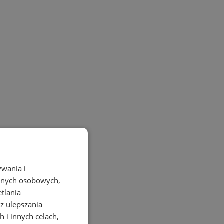
ywania i
danych osobowych,
etlania
az ulepszania
 i innych celach,