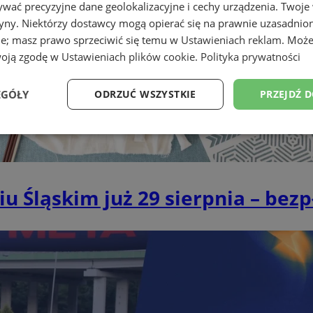
wać precyzyjne dane geolokalizacyjne i cechy urządzenia. Twoje
tryny. Niektórzy dostawcy mogą opierać się na prawnie uzasadnio
ie; masz prawo sprzeciwić się temu w
Ustawieniach reklam
. Może
woją zgodę w
Ustawieniach plików cookie
.
Polityka prywatności
EGÓŁY
ODRZUĆ WSZYSTKIE
PRZEJDŹ 
Wydajność
Targetowanie
Funkcjonalność
Ni
wiu Śląskim już 29 sierpnia – bez
ezbędne
Wydajność
Targetowanie
Funkcjonalność
Niesklasyfikow
ie umożliwiają korzystanie z podstawowych funkcji strony internetowej, takich jak log
Bez niezbędnych plików cookie nie można prawidłowo korzystać ze strony internetowe
Okres
Provider
/
Domena
Opis
przechowywania