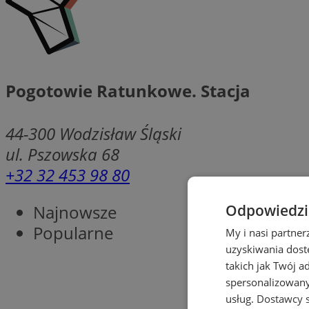
Pogotowie Ratunkowe. Stacja
44-300
Wodzisław Śląski
ul. Pszowska 68
+32 32 453 98 80
Najnowsze
Odpowiedzia
Popularne
My i nasi partne
uzyskiwania dost
takich jak Twój a
spersonalizowanyc
usług.
Dostawcy s