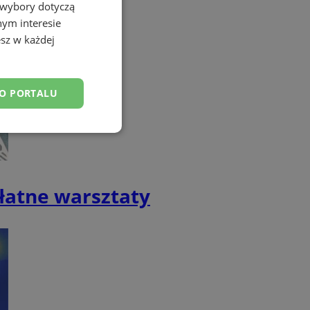
 wybory dotyczą
nym interesie
sz w każdej
DO PORTALU
esklasyfikowane
płatne warsztaty
ane
owanie użytkownika i
j.