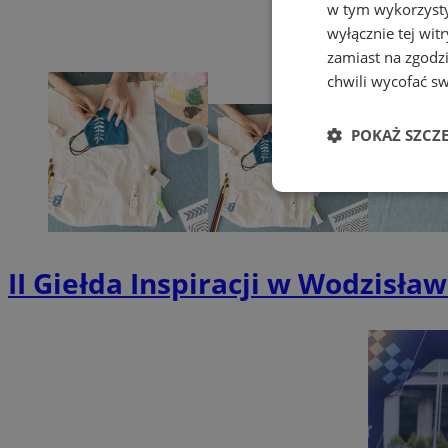
w tym wykorzysty
wyłącznie tej wi
zamiast na zgodz
chwili wycofać s
POKAŻ SZCZ
Niezbędne
II Giełda Inspiracji w Wodzisła
Ni
Niezbędne pliki cook
zarządzanie kontem. 
Nazwa