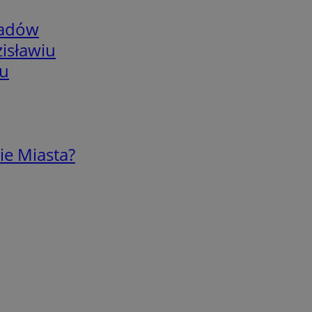
adów
isławiu
iu
ie Miasta?