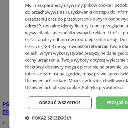
My i nasi partnerzy używamy plików cookie i podob
do przechowywania i uzyskiwania dostępu do infor
urządzeniu oraz do przetwarzania danych osobowych
adres IP, unikalne identyfikatory i dane przeglądania
wyświetlania spersonalizowanych reklam i treści, p
treści, analizy odbiorców oraz ulepszania usług.
Dos
trzecich (1845)
mogą również przetwarzać Twoje dan
celach, w tym wykorzystywać precyzyjne dane geolok
cechy urządzenia. Twoje wybory dotyczą wyłącznie t
Niektórzy dostawcy mogą opierać się na prawnie u
interesie zamiast na zgodzie; masz prawo sprzeciwi
Ustawieniach reklam
. Możesz w każdej chwili wyco
Ustawieniach plików cookie
.
Polityka prywatności
ODRZUĆ WSZYSTKIE
PRZEJDŹ 
PSZOK w Wodzisławiu: selektywne
zbieranie odpadów tekstylnych w gminach
POKAŻ SZCZEGÓŁY
1