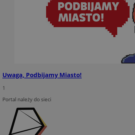
Uwaga, Podbijamy Miasto!
CookieScriptConsent
4 tygodni
CookieScript
wodzislaw.com.pl
1
Portal należy do sieci