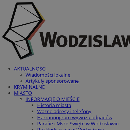
AKTUALNOŚCI
Wiadomości lokalne
Artykuły sponsorowane
KRYMINALNE
MIASTO
INFORMACJE O MIEŚCIE
Historia miasta
Ważne adresy i telefony
Harmonogram wywozu odpadów
Parafie i Msze Święte w Wodzisławiu
Rozkłady jazdy w Wodzisławiu