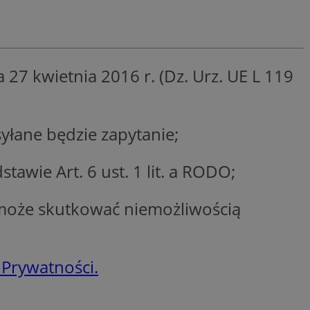
entyfikator sesji.
entyfikator sesji.
entyfikator sesji.
27 kwietnia 2016 r. (Dz. Urz. UE L 119
erów obsługuje
ekście
lu optymalizacji
 do przechowywania
łane będzie zapytanie;
niu do usług
e, czy użytkownik
enia lub reklamy.
wie Art. 6 ust. 1 lit. a RODO;
niania ludzi i
trony internetowej,
e ważnych raportów
ryny internetowej.
może skutkować niemożliwością
y gościa na
nych celów
ądzania
 Prywatności.
ych funkcji oraz
a dostępu
alnych wersji
gle. Jest
znacza, że może być