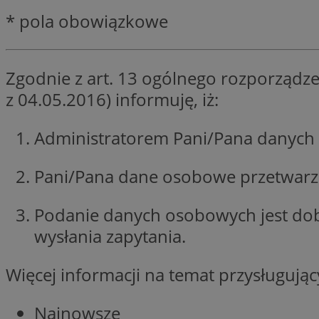
QeSessID
* pola obowiązkowe
SessID
MvSessID
Zgodnie z art. 13 ogólnego rozporządze
INGRESSCOOKIE
z 04.05.2016) informuję, iż:
euds
Administratorem Pani/Pana danych 
Pani/Pana dane osobowe przetwarzan
__cf_bm
Podanie danych osobowych jest do
li_gc
wysłania zapytania.
__Secure-ROLLOU
Więcej informacji na temat przysługuj
Najnowsze