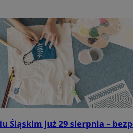
przesyłane tylko za pośredni
połączeń HTTPS, zwiększając
bezpieczeństwo przechowywa
nt
4 tygodnie 2 dni
Ten plik cookie jest używany p
CookieScript
Script.com do zapamiętywania 
wodzislaw.com.pl
dotyczących zgody użytkownika
Jest to konieczne, aby baner c
Script.com działał poprawnie.
METADATA
5 miesięcy 4
Ten plik cookie przechowuje i
YouTube
tygodnie
użytkownika oraz jego prefere
.youtube.com
prywatności podczas korzystan
Rejestruje wybory dotyczące p
i ustawień zgody, zapewniając 
w kolejnych wizytach. Dzięki 
musi ponownie konfigurować s
co zwiększa wygodę i zgodność
ochrony danych.
1 rok
Do przechowywania unikalnego
Simplifi Holdings
sesji.
Inc.
.simpli.fi
Provider
/
Okres
Opis
vider
/
Okres
Domena
Okres
przechowywania
wiu Śląskim już 29 sierpnia – bez
Provider
/
Domena
Opis
Opis
mena
przechowywania
przechowywania
Okres
Provider
/
Domena
Opis
997j5xml1i0sh2zls0
.ustat.info
1 rok
przechowywania
dswitch.net
4 minuty 58
1 rok
Ten plik cookie jest wykorzystywany do zarządzania
Ten plik cookie jest używany do śledzen
StackAdapt