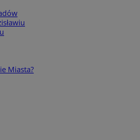
adów
isławiu
iu
ie Miasta?