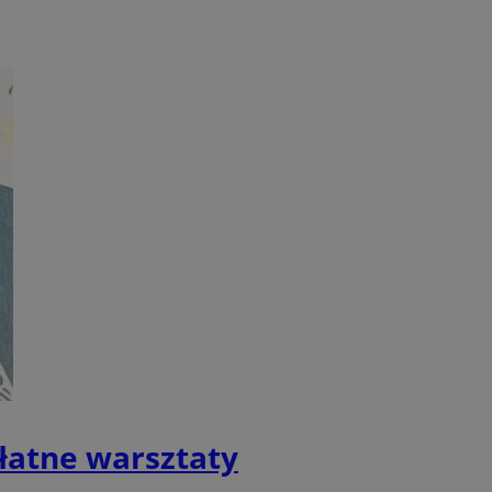
ctwem bezpiecznych
 tym samym
nych danych.
rzez usługę Cookie-
preferencji
 na pliki cookie.
ookie Cookie-
nformacje o zgodzie
ncjach dotyczących
ia z witryny.
olityki prywatności
ich przestrzeganie
temu użytkownik nie
woich preferencji,
 z regulacjami
 identyfikatora
płatne warsztaty
 i przechowywania
ia interakcji