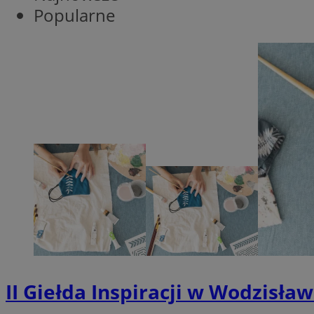
Popularne
CookieScriptConse
VISITOR_PRIVACY_
suid
Nazwa
Pro
II Giełda Inspiracji w Wodzisła
Nazwa
Nazwa
Do
Nazwa
ustat_bzgfew1atv22
sa-user-id
google_push
.bi