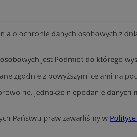
wodzislaw.com.pl
1 rok
Ten plik cookie przechowuje id
wodzislaw.com.pl
1 rok
Ten plik cookie przechowuje id
wodzislaw.com.pl
1 rok
Ten plik cookie przechowuje id
nia o ochronie danych osobowych z dnia 
Sesja
Rejestruje, który klaster serw
NGINX Inc.
gościa. Jest to używane w kont
bh.contextweb.com
równoważenia obciążenia w ce
doświadczenia użytkownika.
.rfihub.com
Sesja
Ten plik cookie jest używany
osobowych jest Podmiot do którego wysy
zgody użytkownika w odniesie
śledzenia. Zazwyczaj rejestruj
zdecydował się na usługi śledz
e zgodnie z powyższymi celami na podsta
29 minut 55
Ten plik cookie służy do rozróż
Cloudflare Inc.
sekund
botów. Jest to korzystne dla s
.temu.com
ponieważ umożliwia tworzeni
na temat korzystania z jej wit
browolne, jednakże niepodanie danych 
Google Privacy Policy
5 miesięcy 4
Służy do przechowywania zgod
LinkedIn
tygodnie
używanie plików cookie do in
Corporation
.linkedin.com
T_TOKEN
.youtube.com
5 miesięcy 4
używane przez Google do zarz
ących Państwu praw zawarliśmy w
Polityce
tygodnie
wdrażaniem i testowaniem now
usług. Służy do kontrolowani
użytkowników do eksperyment
funkcji w różnych usługach Goo
oznaczone jako "secure", co o