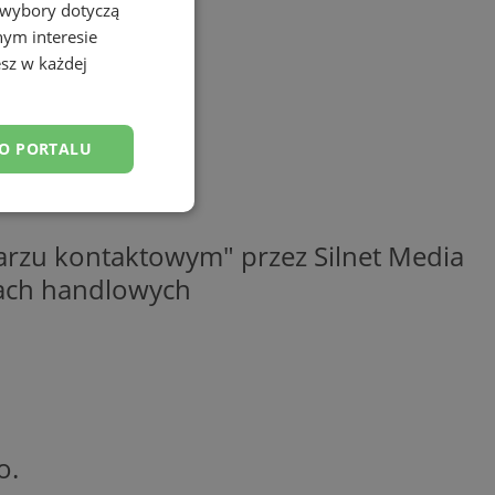
 wybory dotyczą
nym interesie
sz w każdej
DO PORTALU
esklasyfikowane
rzu kontaktowym" przez Silnet Media
elach handlowych
ane
owanie użytkownika i
j.
o.