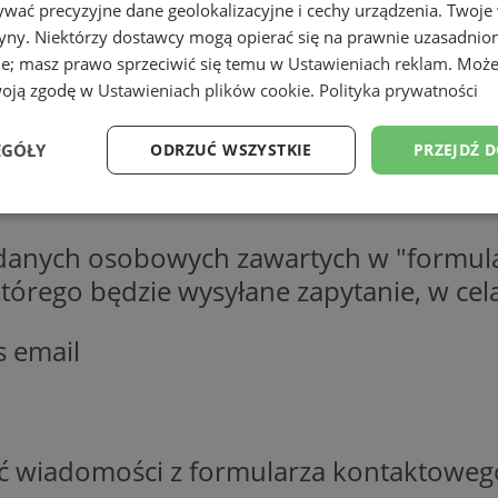
wać precyzyjne dane geolokalizacyjne i cechy urządzenia. Twoje
tryny. Niektórzy dostawcy mogą opierać się na prawnie uzasadnio
ie; masz prawo sprzeciwić się temu w
Ustawieniach reklam
. Może
woją zgodę w
Ustawieniach plików cookie
.
Polityka prywatności
EGÓŁY
ODRZUĆ WSZYSTKIE
PRZEJDŹ 
Wydajność
Targetowanie
Funkcjonalność
Ni
 danych osobowych zawartych w "formula
o którego będzie wysyłane zapytanie, w c
s email
ezbędne
Wydajność
Targetowanie
Funkcjonalność
Niesklasyfikow
ie umożliwiają korzystanie z podstawowych funkcji strony internetowej, takich jak log
Bez niezbędnych plików cookie nie można prawidłowo korzystać ze strony internetowe
ść wiadomości z formularza kontaktoweg
Okres
Provider
/
Domena
Opis
przechowywania