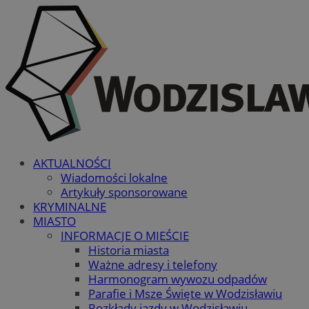
AKTUALNOŚCI
Wiadomości lokalne
Artykuły sponsorowane
KRYMINALNE
MIASTO
INFORMACJE O MIEŚCIE
Historia miasta
Ważne adresy i telefony
Harmonogram wywozu odpadów
Parafie i Msze Święte w Wodzisławiu
Rozkłady jazdy w Wodzisławiu