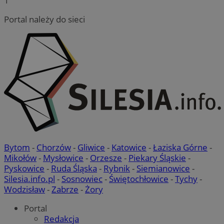
1
.linkedin.com
Portal należy do sieci
__Secure-ROLLOUT_TOKEN
.youtube.com
5 miesię
tygodn
Bytom
-
Chorzów
-
Gliwice
-
Katowice
-
Łaziska Górne
-
Mikołów
-
Mysłowice
-
Orzesze
-
Piekary Śląskie
-
Pyskowice
-
Ruda Śląska
-
Rybnik
-
Siemianowice
-
Silesia.info.pl
-
Sosnowiec
-
Świętochłowice
-
Tychy
-
Wodzisław
-
Zabrze
-
Żory
Portal
Redakcja