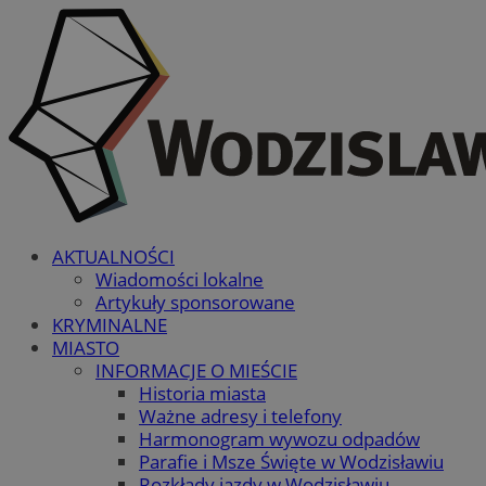
AKTUALNOŚCI
Wiadomości lokalne
Artykuły sponsorowane
KRYMINALNE
MIASTO
INFORMACJE O MIEŚCIE
Historia miasta
Ważne adresy i telefony
Harmonogram wywozu odpadów
Parafie i Msze Święte w Wodzisławiu
Rozkłady jazdy w Wodzisławiu