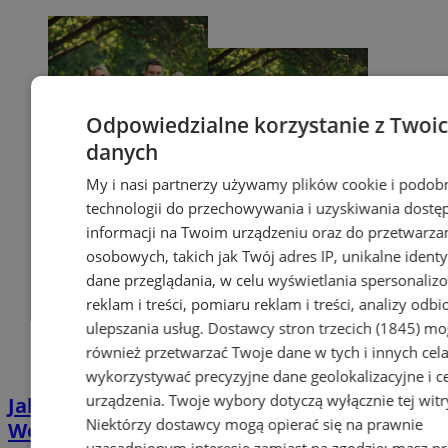
Odpowiedzialne korzystanie z Twoi
danych
My i nasi partnerzy używamy plików cookie i podob
technologii do przechowywania i uzyskiwania dostę
informacji na Twoim urządzeniu oraz do przetwarza
osobowych, takich jak Twój adres IP, unikalne identyf
dane przeglądania, w celu wyświetlania spersonali
reklam i treści, pomiaru reklam i treści, analizy odb
ulepszania usług.
Dostawcy stron trzecich (1845)
mo
również przetwarzać Twoje dane w tych i innych cel
wykorzystywać precyzyjne dane geolokalizacyjne i c
urządzenia. Twoje wybory dotyczą wyłącznie tej witr
Jak uzyskać Kartę Dużej Rodziny w
Niektórzy dostawcy mogą opierać się na prawnie
Wodzisławiu? Poznaj plusy jej posiadania
uzasadnionym interesie zamiast na zgodzie; masz p