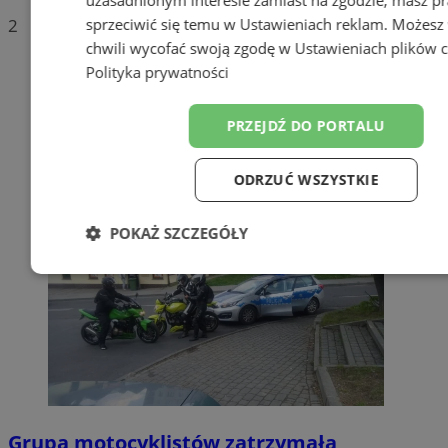
sprzeciwić się temu w
Ustawieniach reklam
. Możesz
2
chwili wycofać swoją zgodę w
Ustawieniach plików 
Polityka prywatności
PRZEJDŹ DO PORTALU
ODRZUĆ WSZYSTKIE
POKAŻ SZCZEGÓŁY
Niezbędne
Wydajność
Target
Funkcjonalność
Niesklasyfiko
Grupa motocyklistów zatrzymała