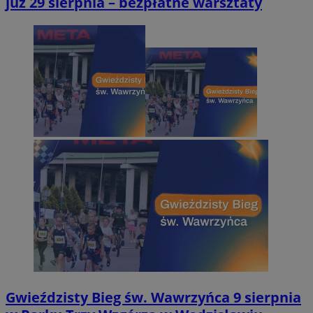
już 29 sierpnia – bezpłatne warsztaty
Gwieździsty Bieg św. Wawrzyńca 9 sierpnia