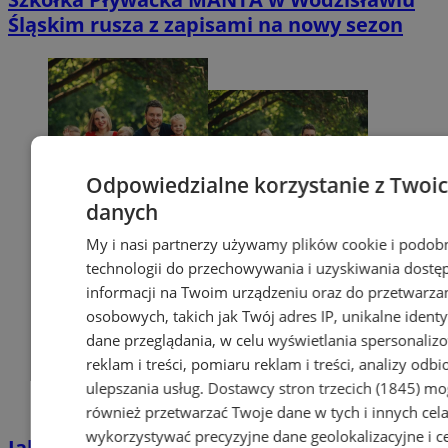
Śląskim rusza z zapisami na nowy sezon
Odpowiedzialne korzystanie z Twoi
danych
My i nasi partnerzy używamy plików cookie i podob
technologii do przechowywania i uzyskiwania dostę
informacji na Twoim urządzeniu oraz do przetwarza
osobowych, takich jak Twój adres IP, unikalne identyf
dane przeglądania, w celu wyświetlania spersonali
reklam i treści, pomiaru reklam i treści, analizy odb
ulepszania usług.
Dostawcy stron trzecich (1845)
mo
również przetwarzać Twoje dane w tych i innych cel
wykorzystywać precyzyjne dane geolokalizacyjne i c
Jak uzyskać Kartę Dużej Rodziny w