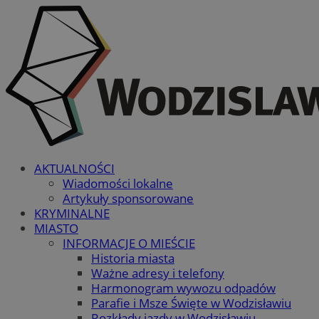
AKTUALNOŚCI
Wiadomości lokalne
Artykuły sponsorowane
KRYMINALNE
MIASTO
INFORMACJE O MIEŚCIE
Historia miasta
Ważne adresy i telefony
Harmonogram wywozu odpadów
Parafie i Msze Święte w Wodzisławiu
Rozkłady jazdy w Wodzisławiu