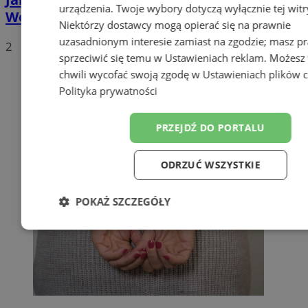
urządzenia. Twoje wybory dotyczą wyłącznie tej witr
Wodzisławiu? Poznaj plusy jej posiadania
Niektórzy dostawcy mogą opierać się na prawnie
uzasadnionym interesie zamiast na zgodzie; masz p
2
sprzeciwić się temu w
Ustawieniach reklam
. Możesz
chwili wycofać swoją zgodę w
Ustawieniach plików 
Polityka prywatności
PRZEJDŹ DO PORTALU
ODRZUĆ WSZYSTKIE
POKAŻ SZCZEGÓŁY
Niezbędne
Wydajność
Target
Funkcjonalność
Niesklasyfiko