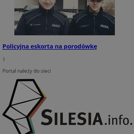
Policyjna eskorta na porodówkę
CookieScriptConsent
4 tygodnie
CookieScript
wodzislaw.com.pl
1
Portal należy do sieci
VISITOR_PRIVACY_METADATA
5 miesię
YouTube
tygodn
.youtube.com