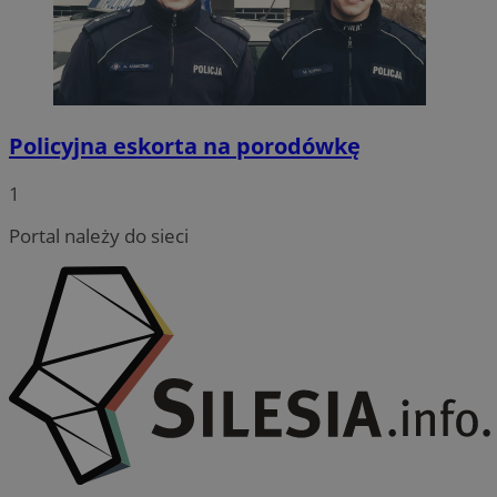
Policyjna eskorta na porodówkę
CookieScriptConsent
4 tygodnie
CookieScript
wodzislaw.com.pl
1
Portal należy do sieci
VISITOR_PRIVACY_METADATA
5 miesię
YouTube
tygodn
.youtube.com