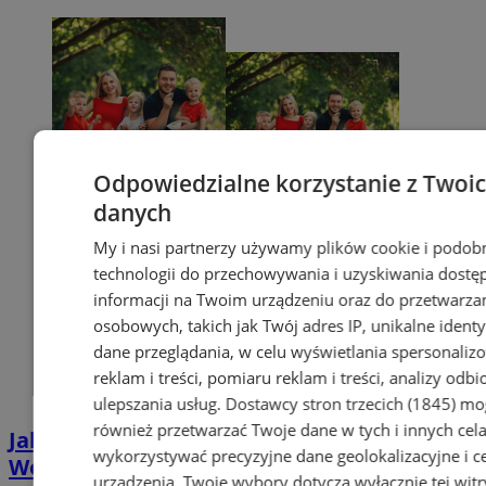
Odpowiedzialne korzystanie z Twoi
danych
My i nasi partnerzy używamy plików cookie i podob
technologii do przechowywania i uzyskiwania dostę
informacji na Twoim urządzeniu oraz do przetwarza
osobowych, takich jak Twój adres IP, unikalne identyf
dane przeglądania, w celu wyświetlania spersonali
reklam i treści, pomiaru reklam i treści, analizy odb
ulepszania usług.
Dostawcy stron trzecich (1845)
mo
również przetwarzać Twoje dane w tych i innych cel
Jak uzyskać Kartę Dużej Rodziny w
wykorzystywać precyzyjne dane geolokalizacyjne i c
Wodzisławiu? Poznaj plusy jej posiadania
urządzenia. Twoje wybory dotyczą wyłącznie tej witr