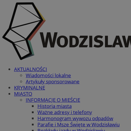
AKTUALNOŚCI
Wiadomości lokalne
Artykuły sponsorowane
KRYMINALNE
MIASTO
INFORMACJE O MIEŚCIE
Historia miasta
Ważne adresy i telefony
Harmonogram wywozu odpadów
Parafie i Msze Święte w Wodzisławiu
Rozkłady jazdy w Wodzisławiu