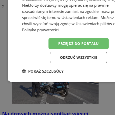
Niektórzy dostawcy mogą opierać się na prawnie
2
uzasadnionym interesie zamiast na zgodzie; masz p
sprzeciwić się temu w
Ustawieniach reklam
. Możesz
chwili wycofać swoją zgodę w
Ustawieniach plików 
Polityka prywatności
PRZEJDŹ DO PORTALU
ODRZUĆ WSZYSTKIE
POKAŻ SZCZEGÓŁY
Niezbędne
Wydajność
Target
Funkcjonalność
Niesklasyfiko
Na drogach można spotkać więcej