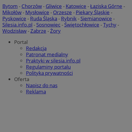
Bytom
-
Chorzów
-
Gliwice
-
Katowice
-
Łaziska Górne
-
Mikołów
-
Mysłowice
-
Orzesze
-
Piekary Śląskie
-
Pyskowice
-
Ruda Śląska
-
Rybnik
-
Siemianowice
-
Silesia.info.pl
-
Sosnowiec
-
Świętochłowice
-
Tychy
-
Wodzisław
-
Zabrze
-
Żory
Portal
Redakcja
Patronat medialny
Praktyki w silesia.info.pl
Regulaminy portalu
Polityka prywatności
Oferta
Napisz do nas
suid
1 ro
Simplifi Holdings
Inc.
Reklama
.simpli.fi
Provider
/
Nazwa
Provider
/
Okres
Domena
p
Nazwa
Opis
Domena
przechowywania
Okres
Nazwa
Provider
/
Domena