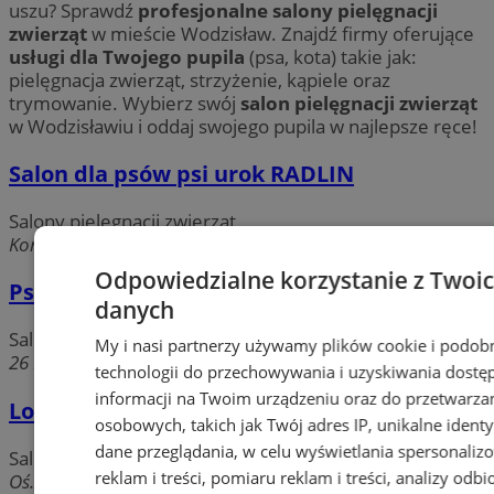
uszu? Sprawdź
profesjonalne salony pielęgnacji
zwierząt
w mieście Wodzisław. Znajdź firmy oferujące
usługi dla Twojego pupila
(psa, kota) takie jak:
pielęgnacja zwierząt, strzyżenie, kąpiele oraz
trymowanie. Wybierz swój
salon pielęgnacji zwierząt
w Wodzisławiu i oddaj swojego pupila w najlepsze ręce!
Salon dla psów psi urok RADLIN
Salony pielęgnacji zwierząt
Korfantego, 44-310 Wodzisław Śląski
Odpowiedzialne korzystanie z Twoi
Psi fryzjer
danych
Salony pielęgnacji zwierząt
My i nasi partnerzy używamy plików cookie i podob
26 Marca, 44-300 Wodzisław Śląski
technologii do przechowywania i uzyskiwania dostę
informacji na Twoim urządzeniu oraz do przetwarza
Lord. Salon psiej urody
osobowych, takich jak Twój adres IP, unikalne identyf
dane przeglądania, w celu wyświetlania spersonali
Salony pielęgnacji zwierząt
reklam i treści, pomiaru reklam i treści, analizy odb
Oś.xxx lecia, 44-286 Wodzisław Śląski