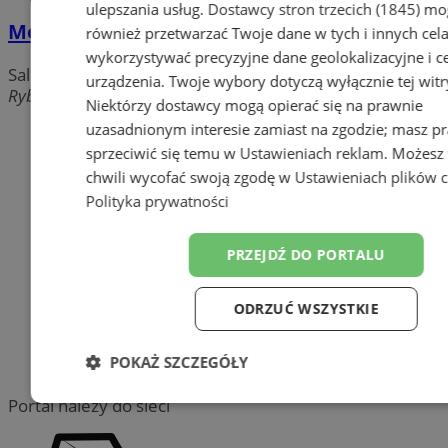
ulepszania usług.
Dostawcy stron trzecich (1845)
mo
Morusek Salon dla psów
również przetwarzać Twoje dane w tych i innych cel
wykorzystywać precyzyjne dane geolokalizacyjne i c
Salony pielęgnacji zwierząt
urządzenia. Twoje wybory dotyczą wyłącznie tej witr
Rybnicka, 44-300 Wodzisław Śląski
Niektórzy dostawcy mogą opierać się na prawnie
uzasadnionym interesie zamiast na zgodzie; masz p
Dodaj firmę
sprzeciwić się temu w
Ustawieniach reklam
. Możesz
Pozostałe firmy w kategorii
chwili wycofać swoją zgodę w
Ustawieniach plików 
Polityka prywatności
reklama
PRZEJDŹ DO PORTALU
Tworzenie stron www -
Wodzisław Śląski
ODRZUĆ WSZYSTKIE
reklama
POKAŻ SZCZEGÓŁY
reklama
Portal należy do sieci
Niezbędne
Wydajność
Target