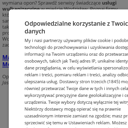
wymiana opon? Sprawdź serwisy świadczące
usługi
wulkanizacyjne
w mieście Wodzisław. Poznaj firmy,
których specjalizacją jest sprzedaż opon do
samochodów osobowych, dostawczych i ciężarowych, a
Odpowiedzialne korzystanie z Twoi
także dystrybucja felg aluminiowych. Skorzystaj z
danych
profesjonalnej wymiany i naprawy opon w okolicy
Wodzisławia. Wybierz serwis opon w Wodzisławiu i
My i nasi partnerzy używamy plików cookie i podob
zadbaj o bezpieczną i komfortową jazdę samochodem.
technologii do przechowywania i uzyskiwania dostę
informacji na Twoim urządzeniu oraz do przetwarza
Maroszczyk Adam. Sprzedaż opon i art.
osobowych, takich jak Twój adres IP, unikalne identyf
Motoryzacyjnych
dane przeglądania, w celu wyświetlania spersonali
reklam i treści, pomiaru reklam i treści, analizy odb
Opony, wulkanizacja
ulepszania usług.
Dostawcy stron trzecich (1845)
mo
Jastrzębska, 44-304 Wodzisław Śląski
również przetwarzać Twoje dane w tych i innych cel
Dodaj firmę
wykorzystywać precyzyjne dane geolokalizacyjne i c
urządzenia. Twoje wybory dotyczą wyłącznie tej witr
Pozostałe firmy w kategorii
Niektórzy dostawcy mogą opierać się na prawnie
uzasadnionym interesie zamiast na zgodzie; masz p
reklama
sprzeciwić się temu w
Ustawieniach reklam
. Możesz