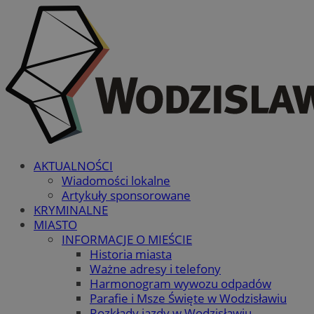
AKTUALNOŚCI
Wiadomości lokalne
Artykuły sponsorowane
KRYMINALNE
MIASTO
INFORMACJE O MIEŚCIE
Historia miasta
Ważne adresy i telefony
Harmonogram wywozu odpadów
Parafie i Msze Święte w Wodzisławiu
Rozkłady jazdy w Wodzisławiu