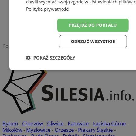
chwili wycofać swoją zgodę w
Ustawieniach plików 
Tworzenie stron www -
Polityka prywatności
Wodzisław Śląski
reklama
PRZEJDŹ DO PORTALU
reklama
ODRZUĆ WSZYSTKIE
Portal należy do sieci
POKAŻ SZCZEGÓŁY
Niezbędne
Wydajność
Target
Funkcjonalność
Niesklasyfiko
Bytom
-
Chorzów
-
Gliwice
-
Katowice
-
Łaziska Górne
-
Mikołów
-
Mysłowice
-
Orzesze
-
Piekary Śląskie
-