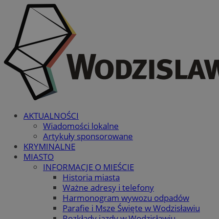
AKTUALNOŚCI
Wiadomości lokalne
Artykuły sponsorowane
KRYMINALNE
MIASTO
INFORMACJE O MIEŚCIE
Historia miasta
Ważne adresy i telefony
Harmonogram wywozu odpadów
Parafie i Msze Święte w Wodzisławiu
Rozkłady jazdy w Wodzisławiu