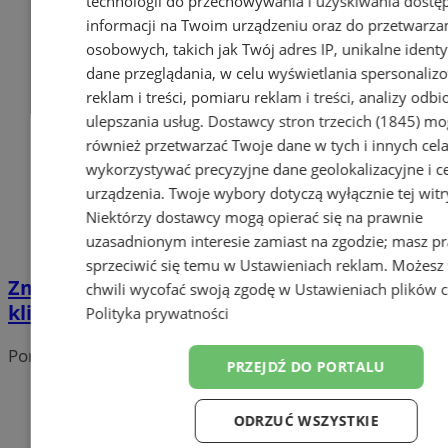
technologii do przechowywania i uzyskiwania dostę
informacji na Twoim urządzeniu oraz do przetwarza
osobowych, takich jak Twój adres IP, unikalne identyf
dane przeglądania, w celu wyświetlania spersonali
reklam i treści, pomiaru reklam i treści, analizy odb
ulepszania usług.
Dostawcy stron trzecich (1845)
mo
również przetwarzać Twoje dane w tych i innych cel
wykorzystywać precyzyjne dane geolokalizacyjne i c
urządzenia. Twoje wybory dotyczą wyłącznie tej witr
Niektórzy dostawcy mogą opierać się na prawnie
uzasadnionym interesie zamiast na zgodzie; masz p
sprzeciwić się temu w
Ustawieniach reklam
. Możesz
Zmiana terminu i miejsca imprezy "W
chwili wycofać swoją zgodę w
Ustawieniach plików 
klimacie PRL"
Polityka prywatności
Portal należy do sieci
PRZEJDŹ DO PORTALU
ODRZUĆ WSZYSTKIE