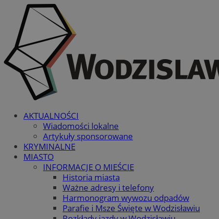
AKTUALNOŚCI
Wiadomości lokalne
Artykuły sponsorowane
KRYMINALNE
MIASTO
INFORMACJE O MIEŚCIE
Historia miasta
Ważne adresy i telefony
Harmonogram wywozu odpadów
Parafie i Msze Święte w Wodzisławiu
Rozkłady jazdy w Wodzisławiu