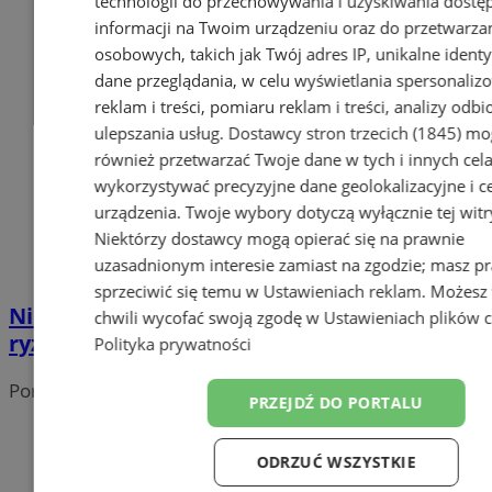
technologii do przechowywania i uzyskiwania dostę
informacji na Twoim urządzeniu oraz do przetwarza
osobowych, takich jak Twój adres IP, unikalne identyf
dane przeglądania, w celu wyświetlania spersonali
reklam i treści, pomiaru reklam i treści, analizy odb
ulepszania usług.
Dostawcy stron trzecich (1845)
mo
również przetwarzać Twoje dane w tych i innych cel
wykorzystywać precyzyjne dane geolokalizacyjne i c
urządzenia. Twoje wybory dotyczą wyłącznie tej witr
Niektórzy dostawcy mogą opierać się na prawnie
uzasadnionym interesie zamiast na zgodzie; masz p
sprzeciwić się temu w
Ustawieniach reklam
. Możesz
Niepewny lód – ukryte zagrożenie. Nie
chwili wycofać swoją zgodę w
Ustawieniach plików 
ryzykuj życia!
Polityka prywatności
Portal należy do sieci
PRZEJDŹ DO PORTALU
ODRZUĆ WSZYSTKIE