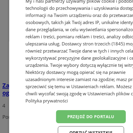
My i nasi partnerzy używamy plików cookie i podob
technologii do przechowywania i uzyskiwania dostę
informacji na Twoim urządzeniu oraz do przetwarza
osobowych, takich jak Twój adres IP, unikalne identyf
dane przeglądania, w celu wyświetlania spersonali
reklam i treści, pomiaru reklam i treści, analizy odb
ulepszania usług.
Dostawcy stron trzecich (1845)
mo
również przetwarzać Twoje dane w tych i innych cel
wykorzystywać precyzyjne dane geolokalizacyjne i c
urządzenia. Twoje wybory dotyczą wyłącznie tej witr
Niektórzy dostawcy mogą opierać się na prawnie
uzasadnionym interesie zamiast na zgodzie; masz p
Zagraniczny kierowca zignorował
sprzeciwić się temu w
Ustawieniach reklam
. Możesz
ograniczenie dot. tonażu
chwili wycofać swoją zgodę w
Ustawieniach plików 
Polityka prywatności
4
Portal należy do sieci
PRZEJDŹ DO PORTALU
ODRZUĆ WSZYSTKIE