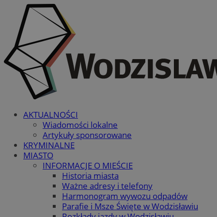
AKTUALNOŚCI
Wiadomości lokalne
Artykuły sponsorowane
KRYMINALNE
MIASTO
INFORMACJE O MIEŚCIE
Historia miasta
Ważne adresy i telefony
Harmonogram wywozu odpadów
Parafie i Msze Święte w Wodzisławiu
Rozkłady jazdy w Wodzisławiu