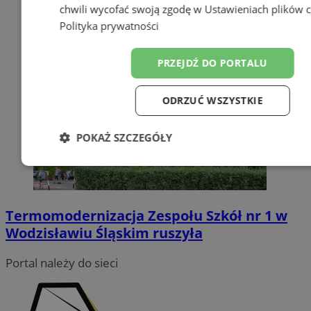
chwili wycofać swoją zgodę w
Ustawieniach plików 
Polityka prywatności
PRZEJDŹ DO PORTALU
ODRZUĆ WSZYSTKIE
POKAŻ SZCZEGÓŁY
Niezbędne
Wydajność
Target
Termomodernizacja Zespołu Szkół nr 1 w
Funkcjonalność
Niesklasyfiko
Wodzisławiu Śląskim ruszyła
Portal należy do sieci