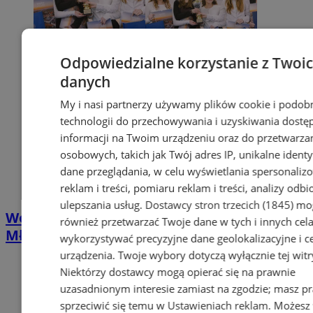
Odpowiedzialne korzystanie z Twoi
danych
My i nasi partnerzy używamy plików cookie i podob
technologii do przechowywania i uzyskiwania dostę
informacji na Twoim urządzeniu oraz do przetwarza
osobowych, takich jak Twój adres IP, unikalne identyf
dane przeglądania, w celu wyświetlania spersonali
reklam i treści, pomiaru reklam i treści, analizy odb
ulepszania usług.
Dostawcy stron trzecich (1845)
mo
Wodzisławski Turniej Debat Oksfordzkich –
również przetwarzać Twoje dane w tych i innych cel
Młodzi mówcy udowodnili swój talent
wykorzystywać precyzyjne dane geolokalizacyjne i c
urządzenia. Twoje wybory dotyczą wyłącznie tej witr
Niektórzy dostawcy mogą opierać się na prawnie
uzasadnionym interesie zamiast na zgodzie; masz p
sprzeciwić się temu w
Ustawieniach reklam
. Możesz