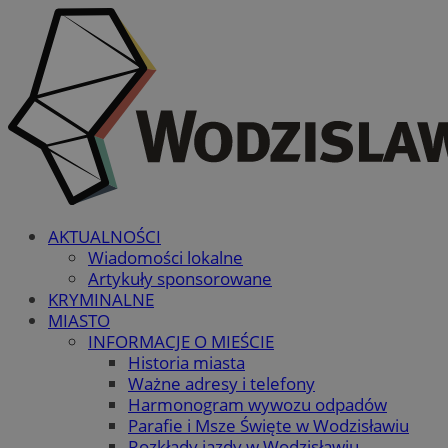
AKTUALNOŚCI
Wiadomości lokalne
Artykuły sponsorowane
KRYMINALNE
MIASTO
INFORMACJE O MIEŚCIE
Historia miasta
Ważne adresy i telefony
Harmonogram wywozu odpadów
Parafie i Msze Święte w Wodzisławiu
Rozkłady jazdy w Wodzisławiu